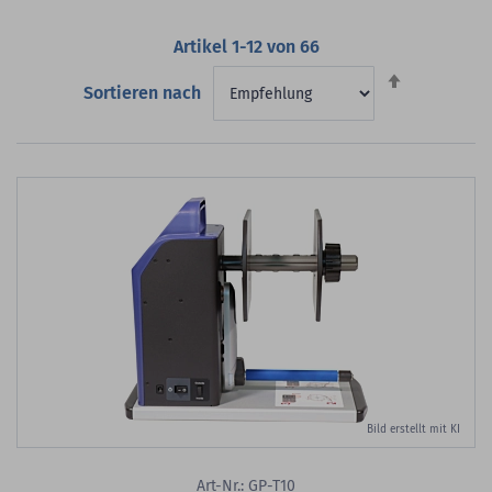
Artikel
1
-
12
von
66
Absteigend
Sortieren nach
sortieren
Bild erstellt mit KI
Art-Nr.: GP-T10