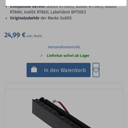
Kompatible Geräte:
GoDEX RT700(i), GoDEX RT730(i), GoDEX
RT860i, GoDEX RT863i, Labelident BP730(i)
Originalzubehör
der Marke GoDEX
24,99 €
Versandkosteninfo
Lieferbar sofort ab Lager
Zum Merkzette
In den Warenkorb