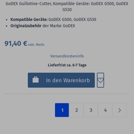
GoDEX Guillotine-Cutter, Kompatible Geräte: GoDEX G500, GoDEX
G530
Kompatible Geräte:
GoDEX G500, GoDEX G530
Originalzubehör
der Marke GoDEX
91,40 €
Versandkosteninfo
Lieferfrist ca. 6-7 Tage
Zum Merkzette
In den Warenkorb
1
2
3
4
Prüfen