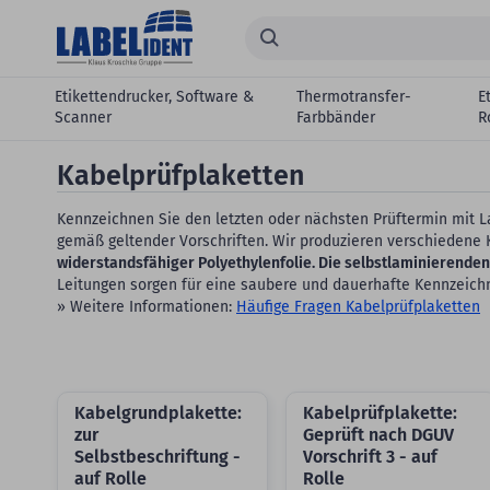
Zum Hauptinhalt springen
Suchen...
Etikettendrucker, Software &
Thermotransfer-
E
Scanner
Farbbänder
R
Kabelprüfplaketten
Kennzeichnen Sie den letzten oder nächsten Prüftermin mit L
gemäß geltender Vorschriften. Wir produzieren verschiedene 
widerstandsfähiger Polyethylenfolie. Die selbstlaminierenden
Leitungen sorgen für eine saubere und dauerhafte Kennzeich
» Weitere Informationen:
Häufige Fragen Kabelprüfplaketten
Kabelgrundplakette:
Kabelprüfplakette:
zur
Geprüft nach DGUV
Selbstbeschriftung -
Vorschrift 3 - auf
auf Rolle
Rolle