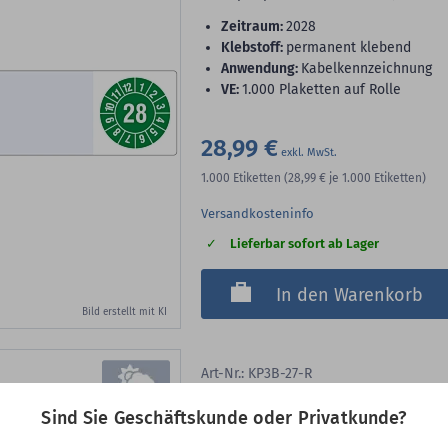
Zeitraum:
2028
Klebstoff:
permanent klebend
Anwendung:
Kabelkennzeichnung
VE:
1.000 Plaketten auf Rolle
28,99 €
1.000
Etiketten
(28,99 €
je 1.000 Etiketten)
Versandkosteninfo
Lieferbar sofort ab Lager
In den Warenkorb
Bild erstellt mit KI
Art-Nr.: KP3B-27-R
Kabelprüfplakette, 2027, P
Sind Sie Geschäftskunde oder Privatkunde?
Kabelprüfplaketten, Monate - Jahreszahl