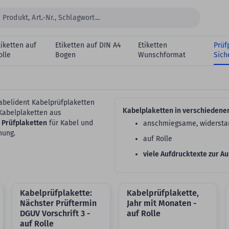
tiketten auf
Etiketten auf DIN A4
Etiketten
Prüf
olle
Bogen
Wunschformat
Sich
abelident Kabelprüfplaketten
Kabelplaketten in verschiedene
Kabelplaketten aus
 Prüfplaketten
für Kabel und
anschmiegsame, widerstan
nung.
auf Rolle
viele Aufdrucktexte zur A
Kabelprüfplakette:
Kabelprüfplakette,
Nächster Prüftermin
Jahr mit Monaten -
DGUV Vorschrift 3 -
auf Rolle
auf Rolle