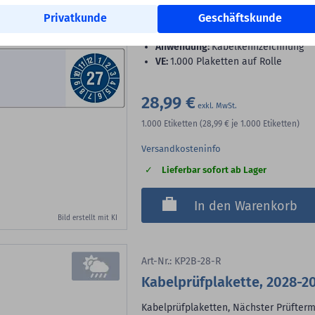
Privatkunde
Zeitraum:
Geschäftskunde
2027
Klebstoff:
permanent klebend
Anwendung:
Kabelkennzeichnung
VE:
1.000 Plaketten auf Rolle
28,99 €
1.000
Etiketten
(28,99 €
je 1.000 Etiketten)
Versandkosteninfo
Lieferbar sofort ab Lager
In den Warenkorb
Bild erstellt mit KI
Art-Nr.: KP2B-28-R
Kabelprüfplakette, 2028-20
Kabelprüfplaketten, Nächster Prüftermi