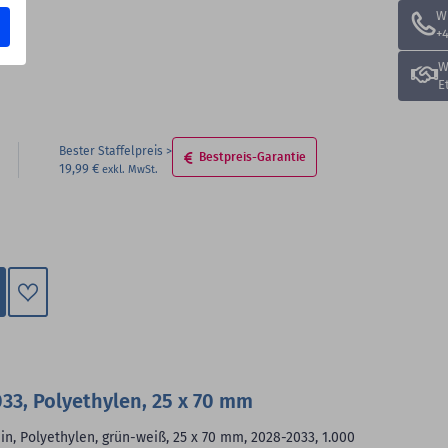
W
+4
W
E
Bester Staffelpreis
Bestpreis-Garantie
19,99 €
Zum
Merkzettel
hinzufügen
33, Polyethylen, 25 x 70 mm
n, Polyethylen, grün-weiß, 25 x 70 mm, 2028-2033, 1.000