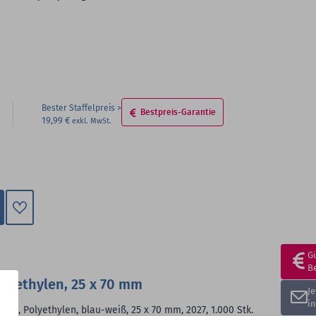
Bester Staffelpreis
Bestpreis-Garantie
19,99 €
Zum
Merkzettel
G
hinzufügen
B
olyethylen, 25 x 70 mm
J
i
, JJ, Polyethylen, blau-weiß, 25 x 70 mm, 2027, 1.000 Stk.