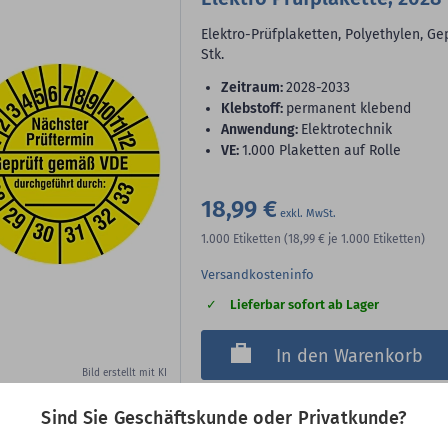
Elektro-Prüfplaketten, Polyethylen, G
Stk.
Zeitraum:
2028-2033
Klebstoff:
permanent klebend
Anwendung:
Elektrotechnik
VE:
1.000 Plaketten auf Rolle
18,99 €
1.000
Etiketten
(18,99 €
je 1.000 Etiketten)
Versandkosteninfo
Lieferbar sofort ab Lager
In den Warenkorb
Bild erstellt mit KI
Sind Sie Geschäftskunde oder Privatkunde?
Art-Nr.: PTE04V020-27-R
ø 20 mm