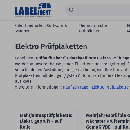
Zum Hauptinhalt springen
Suchen...
Etikettendrucker, Software &
Thermotransfer-
E
Scanner
Farbbänder
R
Elektro Prüfplaketten
Labelident
Prüfaufkleber für durchgeführte Elektro-Prüfunge
werden in unserer hauseigenen Etikettenstanzerei gefertigt. 
verschiedenen Ausführungen – je nachdem, wie Ihre Prüfzeitr
Prüfplaketten mit den gängigsten Aufdrucken für Ihre Elektrop
auf Rolle.
» Weitere Informationen:
Häufige Fragen Elektro Prüfplakette
Mehrjahresprüfplakette:
Mehrjahresprüfplake
Elektr. geprüft - auf
Nächster Prüftermin
Rolle
Gemäß VDE - auf Rol