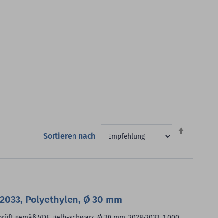
Absteigen
Sortieren nach
sortieren
-2033, Polyethylen, Ø 30 mm
eprüft gemäß VDE, gelb-schwarz, Ø 30 mm, 2028-2033, 1.000