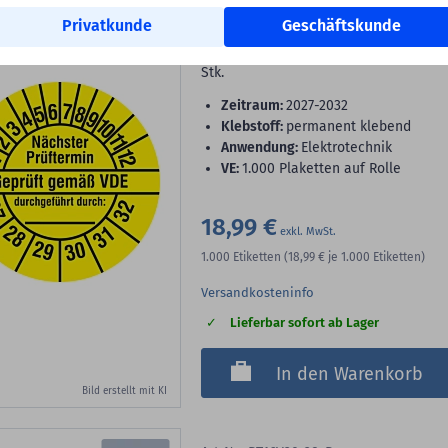
Elektro Prüfplakette, 2027
Privatkunde
Geschäftskunde
Elektro-Prüfplaketten, Polyethylen, G
Stk.
Zeitraum:
2027-2032
Klebstoff:
permanent klebend
Anwendung:
Elektrotechnik
VE:
1.000 Plaketten auf Rolle
18,99 €
1.000
Etiketten
(18,99 €
je 1.000 Etiketten)
Versandkosteninfo
Lieferbar sofort ab Lager
In den Warenkorb
Bild erstellt mit KI