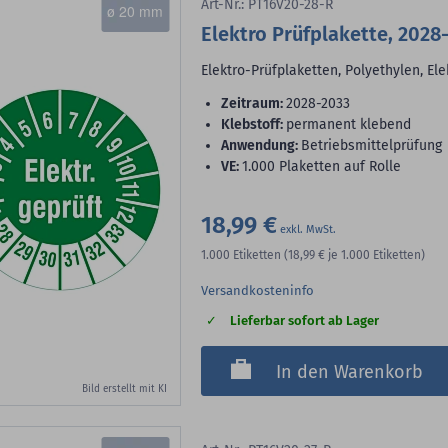
Art-Nr.: PT16V20-28-R
ø 20 mm
Elektro Prüfplakette, 2028
Elektro-Prüfplaketten, Polyethylen, Ele
Zeitraum:
2028-2033
Klebstoff:
permanent klebend
Anwendung:
Betriebsmittelprüfung
VE:
1.000 Plaketten auf Rolle
18,99 €
1.000
Etiketten
(18,99 €
je 1.000 Etiketten)
Versandkosteninfo
Lieferbar sofort ab Lager
In den Warenkorb
Bild erstellt mit KI