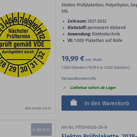
Elektro-Prüfplaketten, Polyethylen, G
Stk.
Zeitraum:
2027-2032
Klebstoff:
permanent klebend
Anwendung:
Elektrotechnik
VE:
1.000 Plaketten auf Rolle
19,99 €
1.000
Etiketten
(19,99 €
je 1.000 Etiketten)
Versandkosteninfo
Lieferbar sofort ab Lager
In den Warenkorb
Bild erstellt mit KI
Art-Nr.: PTE04V020-28-R
ø 20 mm
Elektro Prüfplakette, 2028