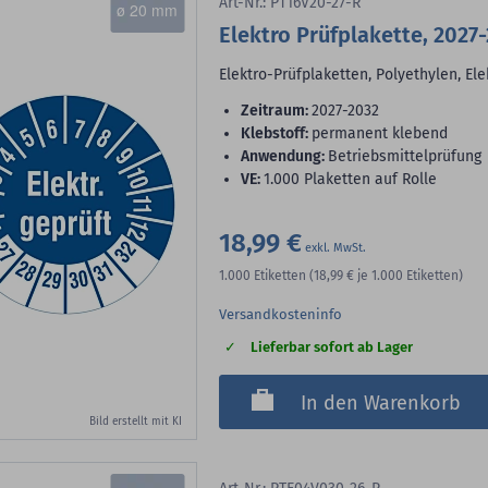
Art-Nr.: PT16V20-27-R
ø 20 mm
Elektro Prüfplakette, 2027
Elektro-Prüfplaketten, Polyethylen, Ele
Zeitraum:
2027-2032
Klebstoff:
permanent klebend
Anwendung:
Betriebsmittelprüfung
VE:
1.000 Plaketten auf Rolle
18,99 €
1.000
Etiketten
(18,99 €
je 1.000 Etiketten)
Versandkosteninfo
Lieferbar sofort ab Lager
In den Warenkorb
Bild erstellt mit KI