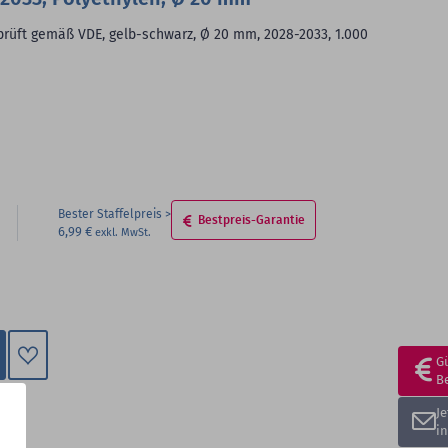
eprüft gemäß VDE, gelb-schwarz, Ø 20 mm, 2028-2033, 1.000
Bester Staffelpreis
Bestpreis-Garantie
6,99 €
G
B
Zum
Merkzettel
J
hinzufügen
i