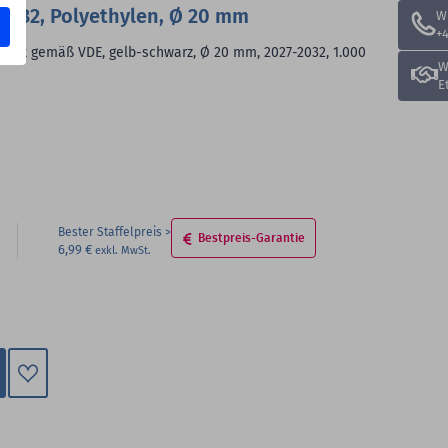
-2032, Polyethylen, Ø 20 mm
W
+4
eprüft gemäß VDE, gelb-schwarz, Ø 20 mm, 2027-2032, 1.000
W
E
Bester Staffelpreis
Bestpreis-Garantie
6,99 €
Zum
Merkzettel
hinzufügen