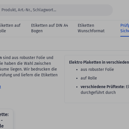
tiketten auf
Etiketten auf DIN A4
Etiketten
Prüf
olle
Bogen
Wunschformat
Sich
n
sind aus robuster Folie und
Elektro Plaketten in verschiede
Sie haben die Wahl zwischen
äume liegen. Wir bedrucken die
aus robuster Folie
rüfung und liefern die Etiketten
auf Rolle
n
verschiedene Prüftexte:
El
durchgeführt durch
tte:
 -
le