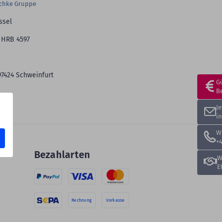
schke Gruppe
ssel
 HRB 4597
97424 Schweinfurt
G
B
J
i
W
+4
Bezahlarten
W
E
Rechnung
Vorkasse