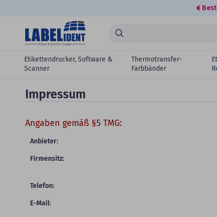
Best
Zum Hauptinhalt springen
Suchen...
Etikettendrucker, Software &
Thermotransfer-
E
Scanner
Farbbänder
R
Impressum
Angaben gemäß §5 TMG:
Anbieter:
Firmensitz:
Telefon:
E-Mail: