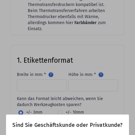
Thermotransferdruckern kompatibel ist.
Beim Thermotransferverfahren arbeiten
Thermodrucker ebenfalls mit Wärme,
allerdings kommen hier
Farbbänder
zum
Einsatz.
1. Etikettenformat
Breite in mm: *
Höhe in mm: *
?
?
Kann das Format leicht abweichen, wenn Sie
dadurch Werkzeugkosten sparen?
+/- 3mm
+/- 10mm
nein, exakte Werte
Sind Sie Geschäftskunde oder Privatkunde?