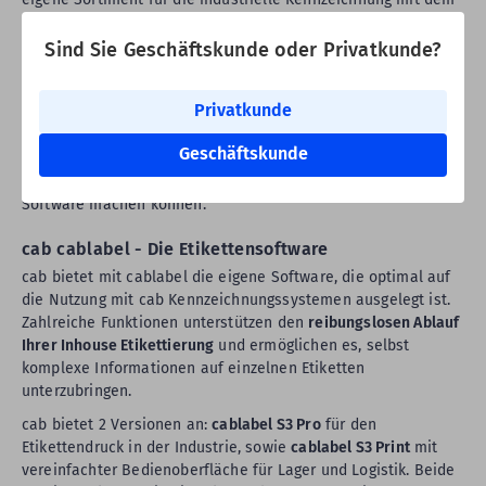
professionellen Etikettenprogramm Zebra Designer Pro
. In
wenigen Klicks können Sie
komplexe Etikettendesigns
Sind Sie Geschäftskunde oder Privatkunde?
erstellen, mit Variablen befüllen und zum Druck an Ihren
Zebra Barcode Drucker exportieren. Wenn Sie bereits einen
Privatkunde
Zebra Drucker besitzen, haben sie in der kostenlosen Basic-
Version schon die Möglichkeit, sich von der Software zu
Geschäftskunde
überzeugen. Aber auch Zebra Designer Pro ist als
kostenfreie
Testversion
erhältlich, mit der Sie sich ein Bild von der
Software machen können.
cab cablabel - Die Etikettensoftware
cab bietet mit cablabel die eigene Software, die optimal auf
die Nutzung mit cab Kennzeichnungssystemen ausgelegt ist.
Zahlreiche Funktionen unterstützen den
reibungslosen Ablauf
Ihrer Inhouse Etikettierung
und ermöglichen es, selbst
komplexe Informationen auf einzelnen Etiketten
unterzubringen.
cab bietet 2 Versionen an:
cablabel S3 Pro
für den
Etikettendruck in der Industrie, sowie
cablabel S3 Print
mit
vereinfachter Bedienoberfläche für Lager und Logistik. Beide