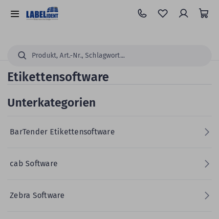
Zum
Hauptinhalt
Alle
springen
Kategorien
Suchen...
Etikettensoftware
Unterkategorien
BarTender Etikettensoftware
cab Software
Zebra Software