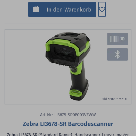
Zum Merkzette
In den Warenkorb
Bild erstellt mit KI
Art-Nr.: LI3678-SR0F003VZWW
Zebra LI3678-SR Barcodescanner
Zebra LI3678-SR (Standard Range), Handscanner, Linear Imager,