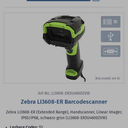
Bild erstellt mit KI
Art-Nr.: LI3608-ER3U4600ZVW
Zebra LI3608-ER Barcodescanner
Zebra LI3608-ER (Extended Range), Handscanner, Linear Imager,
IP65/IP68, schwarz-grün (LI3608-ER3U4600ZVW)
lesbare Codes:
1D