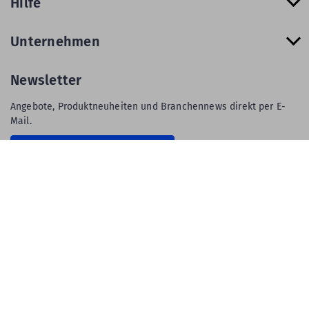
Hilfe
Unternehmen
Newsletter
Angebote, Produktneuheiten und Branchennews direkt per E-
Mail.
Zur Newsletter Anmeldung
AGB
Impressum
Privatsphäre & Datenschutz
Datenschutz-Einstellungen
Gewährleistung