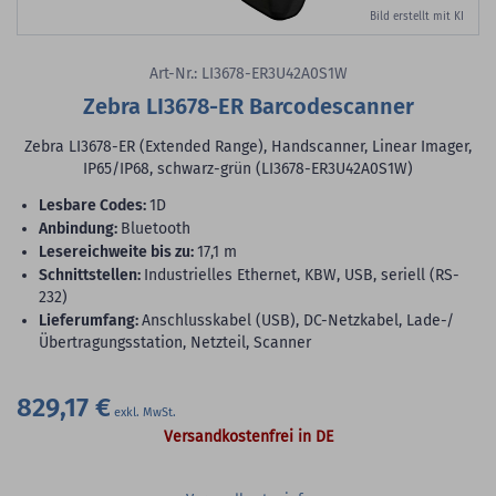
Bild erstellt mit KI
Art-Nr.: LI3678-ER3U42A0S1W
Zebra LI3678-ER Barcodescanner
Zebra LI3678-ER (Extended Range), Handscanner, Linear Imager,
IP65/IP68, schwarz-grün (LI3678-ER3U42A0S1W)
lesbare Codes:
1D
Anbindung:
Bluetooth
Lesereichweite bis zu:
17,1 m
Schnittstellen:
Industrielles Ethernet, KBW, USB, seriell (RS-
232)
Lieferumfang:
Anschlusskabel (USB), DC-Netzkabel, Lade-/
Übertragungsstation, Netzteil, Scanner
829,17 €
Versandkostenfrei in DE