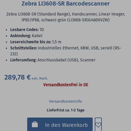
Zebra LI3608-SR Barcodescanner
Zebra LI3608-SR (Standard Range), Handscanner, Linear Imager,
IP65/IP68, schwarz-grün (LI3608-SR3U4600VZW)
lesbare Codes:
1D
Anbindung:
Kabel
Lesereichweite bis zu:
1,5 m
Schnittstellen:
Industrielles Ethernet, KBW, USB, seriell (RS-
232)
Lieferumfang:
Anschlusskabel (USB), Scanner
289,78 €
Versandkostenfrei in DE
Versandkosteninfo
Lieferfrist ca. 1-2 Tage
Zum Merkzette
In den Warenkorb