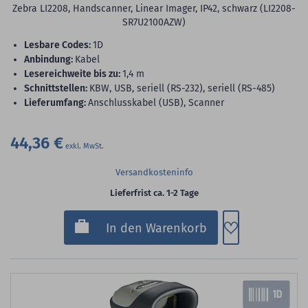
Zebra LI2208, Handscanner, Linear Imager, IP42, schwarz (LI2208-
SR7U2100AZW)
lesbare Codes:
1D
Anbindung:
Kabel
Lesereichweite bis zu:
1,4 m
Schnittstellen:
KBW, USB, seriell (RS-232), seriell (RS-485)
Lieferumfang:
Anschlusskabel (USB), Scanner
44,36 €
Versandkosteninfo
Lieferfrist ca. 1-2 Tage
Zum Merkzette
In den Warenkorb