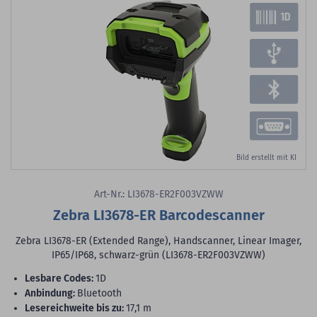
Bild erstellt mit KI
Art-Nr.: LI3678-ER2F003VZWW
Zebra LI3678-ER Barcodescanner
Zebra LI3678-ER (Extended Range), Handscanner, Linear Imager,
IP65/IP68, schwarz-grün (LI3678-ER2F003VZWW)
lesbare Codes:
1D
Anbindung:
Bluetooth
Lesereichweite bis zu:
17,1 m