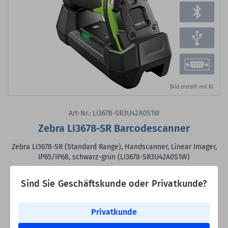
Bild erstellt mit KI
Art-Nr.: LI3678-SR3U42A0S1W
Zebra LI3678-SR Barcodescanner
Zebra LI3678-SR (Standard Range), Handscanner, Linear Imager,
IP65/IP68, schwarz-grün (LI3678-SR3U42A0S1W)
lesbare Codes:
1D
Sind Sie Geschäftskunde oder Privatkunde?
Anbindung:
Bluetooth
Lesereichweite bis zu:
1,5 m
Schnittstellen:
Industrielles Ethernet, KBW, USB, seriell (RS-
Privatkunde
232)
Lieferumfang:
Anschlusskabel (USB), DC-Netzkabel, Lade-/