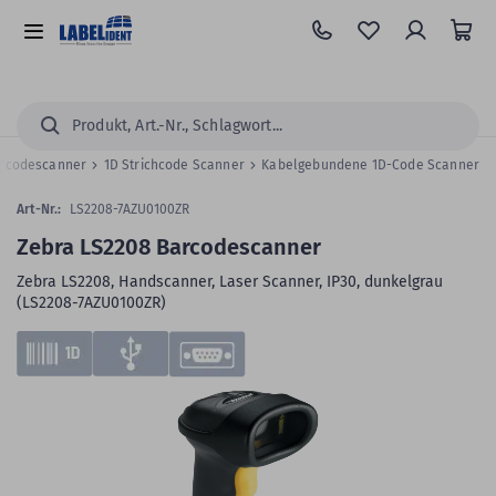
Zum
Hauptinhalt
Alle
springen
Kategorien
Suchen...
rcodescanner
1D Strichcode Scanner
Kabelgebundene 1D-Code Scanner
Art-Nr.:
LS2208-7AZU0100ZR
Zebra LS2208 Barcodescanner
Zebra LS2208, Handscanner, Laser Scanner, IP30, dunkelgrau
(LS2208-7AZU0100ZR)
Zum
Skip
Ende
to
der
the
Bildergalerie
beginning
springen
of
the
images
gallery