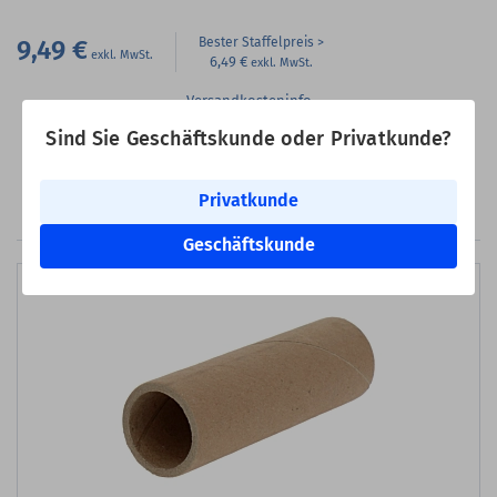
9,49 €
Bester Staffelpreis
6,49 €
Versandkosteninfo
Lieferbar sofort ab Lager
Sind Sie Geschäftskunde oder Privatkunde?
Zum Merkzette
In den Warenkorb
Privatkunde
Geschäftskunde