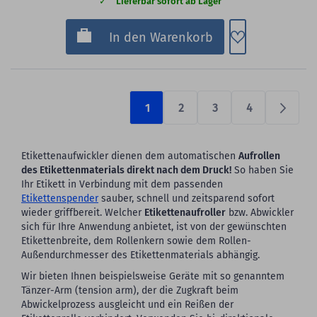
Lieferbar sofort ab Lager
Zum Merkzette
In den Warenkorb
1
2
3
4
Prüfen
Etikettenaufwickler dienen dem automatischen
Aufrollen
des Etikettenmaterials direkt nach dem Druck!
So haben Sie
Ihr Etikett in Verbindung mit dem passenden
Etikettenspender
sauber, schnell und zeitsparend sofort
wieder griffbereit. Welcher
Etikettenaufroller
bzw. Abwickler
sich für Ihre Anwendung anbietet, ist von der gewünschten
Etikettenbreite, dem Rollenkern sowie dem Rollen-
Außendurchmesser des Etikettenmaterials abhängig.
Wir bieten Ihnen beispielsweise Geräte mit so genanntem
Tänzer-Arm (tension arm), der die Zugkraft beim
Abwickelprozess ausgleicht und ein Reißen der