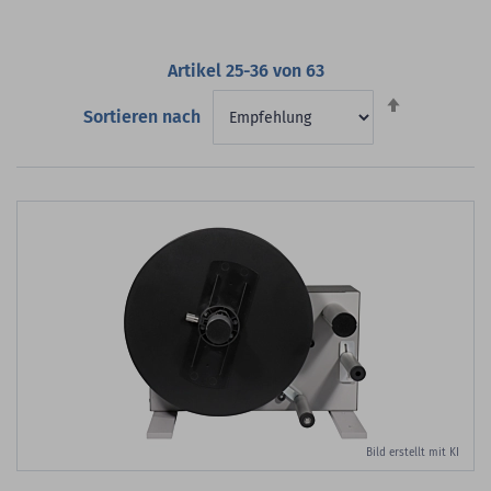
Artikel
25
-
36
von
63
Absteigend
Sortieren nach
sortieren
Bild erstellt mit KI