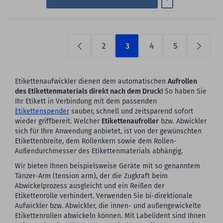
2
3
4
5
Previous
Prüfen
Etikettenaufwickler dienen dem automatischen
Aufrollen
des Etikettenmaterials direkt nach dem Druck!
So haben Sie
Ihr Etikett in Verbindung mit dem passenden
Etikettenspender
sauber, schnell und zeitsparend sofort
wieder griffbereit. Welcher
Etikettenaufroller
bzw. Abwickler
sich für Ihre Anwendung anbietet, ist von der gewünschten
Etikettenbreite, dem Rollenkern sowie dem Rollen-
Außendurchmesser des Etikettenmaterials abhängig.
Wir bieten Ihnen beispielsweise Geräte mit so genanntem
Tänzer-Arm (tension arm), der die Zugkraft beim
Abwickelprozess ausgleicht und ein Reißen der
Etikettenrolle verhindert. Verwenden Sie bi-direktionale
Aufwickler bzw. Abwickler, die innen- und außengewickelte
Etikettenrollen abwickeln können. Mit Labelident sind Ihnen