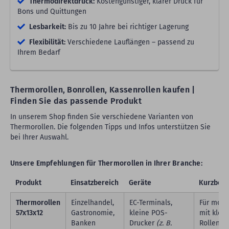
Thermodirektdruck:
Kostengünstiger, klarer Druck für
Bons und Quittungen
Lesbarkeit:
Bis zu 10 Jahre bei richtiger Lagerung
Flexibilität:
Verschiedene Lauflängen – passend zu
Ihrem Bedarf
Thermorollen, Bonrollen, Kassenrollen kaufen |
Finden Sie das passende Produkt
In unserem Shop finden Sie verschiedene Varianten von
Thermorollen. Die folgenden Tipps und Infos unterstützen Sie
bei Ihrer Auswahl.
Unsere Empfehlungen für Thermorollen in Ihrer Branche:
Produkt
Einsatzbereich
Geräte
Kurzbesc
Thermorollen
Einzelhandel,
EC-Terminals,
Für mobi
57x13x12
Gastronomie,
kleine POS-
mit klei
Banken
Drucker
(z. B.
Rollenfa