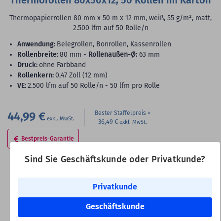
Thermorollen 80x50x12, 50 Rollen im Karton
Thermopapierrollen 80 mm x 50 m x 12 mm, weiß, 55 g/m², matt,
2.500 lfm auf 50 Rolle/n
Anwendung:
Belegrollen, Bonrollen, Kassenrollen
Rollenbreite:
80 mm -
Rollenaußen-Ø:
63 mm
Druck:
ohne Farbband
Rollenkern:
0,47 Zoll (12 mm)
VE:
2.500 lfm auf 50 Rolle/n - 50 lfm pro Rolle
44,99 €
Bester Staffelpreis
36,49 €
Bestpreis-Garantie
Sind Sie Geschäftskunde oder Privatkunde?
Versandkosteninfo
Lieferfrist ca. 11 Wochen
Privatkunde
Zum Merkzette
In den Warenkorb
Geschäftskunde