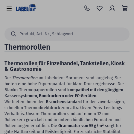
Zum
Hauptinhalt
Alle
springen
Kategorien
Suchen...
Thermorollen
Thermorollen für Einzelhandel, Tankstellen, Kiosk
& Gastronomie
Die
Thermorollen
im Labelident-Sortiment sind langlebig. Sie
bieten eine hohe Papierqualität für klare Druckergebnisse. Die
Blanko-Thermopapierrollen sind
kompatibel mit den gängigen
Kassensystemen, Bondruckern oder EC-Geräten
.
Wir bieten Ihnen den
Branchenstandard
für den zuverlässigen,
schnellen Thermodirektdruck zum attraktiven Preis-Leistungs-
Verhältnis. Unsere Thermorollen sind auf einem 12 mm
Rollenkern gewickelt und in unterschiedlichen Formaten und
Rollenlängen erhältlich. Die
Grammatur von 55 g/m²
sorgt für
gute Haltbarkeit und Reißfestigkeit. Für zusätzliche Stabilität