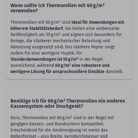
Wann sollte ich Thermorollen mit 60 g/m²
verwenden?
Thermorollen mit 60 g/m² sind
ideal für Anwendungen mit
höherem Stabilitätsbedarf
. Sie bieten eine verbesserte
Reißfestigkeit als 55 g/m² und eignen sich besonders für
Belege, die stärkerer mechanischer Belastung und
Abnutzung ausgesetzt sind. Das stärkere Papier sorgt
zudem für eine wertigere Haptik. Für
Standardanwendungen ist 55 g/m²
in der Regel
ausreichend, während
60 g/m² eine robustere und
wertigere Lösung für anspruchsvollere Einsätze
darstellt.
Benötige ich für 60 g/m² Thermorollen ein anderes
Kassensystem oder Druckgerät?
Nein, Thermorollen mit 60 g/m² sind in der Regel mit
gängigen Kassen‑ und Bondruckern kompatibel.
Entscheidend für die Geräteeignung ist meist das
Rollenformat – also Breite, Kerndurchmesser und