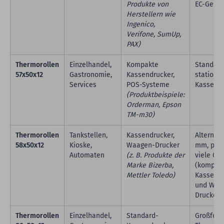
Produkte von
EC-Gerät
Herstellern wie
Ingenico,
Verifone, SumUp,
PAX)
Thermorollen
Einzelhandel,
Kompakte
Standard
57x50x12
Gastronomie,
Kassendrucker,
stationä
Services
POS-Systeme
Kassens
(Produktbeispiele:
Orderman, Epson
TM-m30)
Thermorollen
Tankstellen,
Kassendrucker,
Alternati
58x50x12
Kioske,
Waagen-Drucker
mm, pass
Automaten
(z. B. Produkte der
viele Ge
Marke Bizerba,
(kompak
Mettler Toledo)
Kassendr
und Waa
Drucker)
Thermorollen
Einzelhandel,
Standard-
Großform