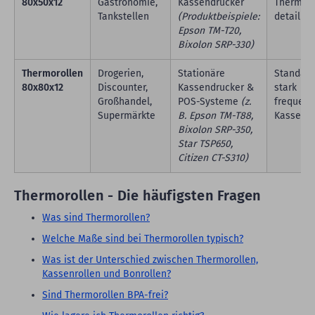
80x50x12
Gastronomie,
Kassendrucker
Thermoro
Tankstellen
(Produktbeispiele:
detaillie
Epson TM-T20,
Bixolon SRP-330)
Thermorollen
Drogerien,
Stationäre
Standard
80x80x12
Discounter,
Kassendrucker &
stark
Großhandel,
POS-Systeme
(z.
frequent
Supermärkte
B. Epson TM-T88,
Kassenz
Bixolon SRP-350,
Star TSP650,
Citizen CT-S310)
Thermorollen - Die häufigsten Fragen
Was sind Thermorollen?
Welche Maße sind bei Thermorollen typisch?
Was ist der Unterschied zwischen Thermorollen,
Kassenrollen und Bonrollen?
Sind Thermorollen BPA-frei?