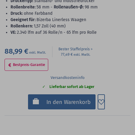
Druckertyp:
Standard- und Industriedrucker
Rollenbreite:
58 mm -
Rollenaußen-Ø:
98 mm
Druck:
ohne Farbband
Geeignet für:
Bizerba Linerless Waagen
Rollenkern:
1,57 Zoll (40 mm)
VE:
2.340 lfm auf 36 Rolle/n - 65 lfm pro Rolle
88,99 €
Bester Staffelpreis
77,49 €
Bestpreis-Garantie
Versandkosteninfo
Lieferbar sofort ab Lager
Zum Merkzette
In den Warenkorb