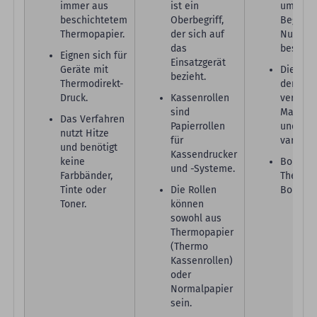
immer aus
ist ein
umgangs
beschichtetem
Oberbegriff,
Begriff,
Thermopapier.
der sich auf
Nutzun
das
beschrei
Eignen sich für
Einsatzgerät
Geräte mit
Die Papi
bezieht.
Thermodirekt-
den Dru
Druck.
Kassenrollen
verwend
sind
Materia
Das Verfahren
Papierrollen
und Dru
nutzt Hitze
für
variiere
und benötigt
Kassendrucker
keine
Bonroll
und -Systeme.
Farbbänder,
Thermor
Tinte oder
Die Rollen
Bonrolle
Toner.
können
sowohl aus
Thermopapier
(Thermo
Kassenrollen)
oder
Normalpapier
sein.