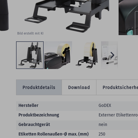
W
Bild erstellt mit KI
Produktdetails
Download
Produktsicherhe
Produktdetails
Hersteller
GoDEX
Produktbezeichnung
Externer Etikettenro
Gebrauchtgerät
nein
Etiketten Rollenaußen-Ø max. (mm)
250