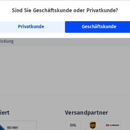
Sind Sie Geschäftskunde oder Privatkunde?
rucker, alle Labelident Desktopdrucker
Privatkunde
Geschäftskunde
Zoll (76,2 mm)
icklung
iert
Versandpartner
DHL