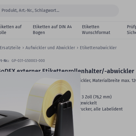
tiketten auf
Etiketten auf DIN A4
Etiketten
Prüf
olle
Bogen
Wunschformat
Sich
Ersatzteile
Aufwickler und Abwickler
Etikettenabwickler
t-Nr.:
GP-031-G50003-000
oDEX externer Etikettenrollenhalter/-abwickler
oDEX externer Etikettenrollenhalter/-abwickler, Materialbreite max. 1
ollenaußen-Ø: max. 250 mm
Etiketten Rollenkern-Ø:
1 Zoll (25,4 mm) - 3 Zoll (76,2 mm)
Etiketten Rollenwicklung:
außen-/innen gewickelt
Kompatible Geräte:
alle GoDEX Desktopdrucker, alle Labelident
esktopdrucker
Originalzubehör
der Marke GoDEX