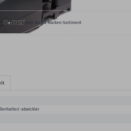
eitere Produktdetails
Zum GoDEX Marken-Sortiment
it
llenhalter/-abwickler