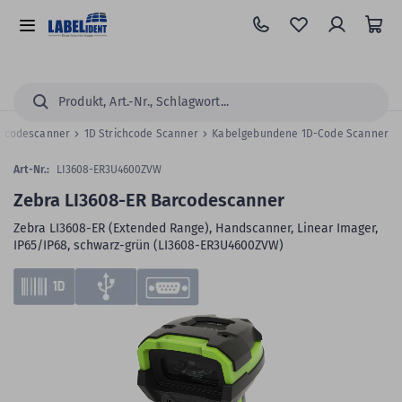
Zum
Hauptinhalt
Alle
springen
Kategorien
Suchen...
rcodescanner
1D Strichcode Scanner
Kabelgebundene 1D-Code Scanner
Art-Nr.:
LI3608-ER3U4600ZVW
Zebra LI3608-ER Barcodescanner
Zebra LI3608-ER (Extended Range), Handscanner, Linear Imager,
IP65/IP68, schwarz-grün (LI3608-ER3U4600ZVW)
Zum
Skip
Ende
to
der
the
Bildergalerie
beginning
springen
of
the
images
gallery