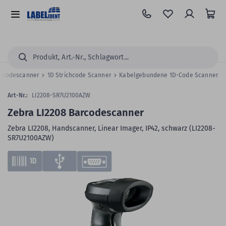
Zum
Hauptinhalt
Alle
springen
Kategorien
Suchen...
rcodescanner
1D Strichcode Scanner
Kabelgebundene 1D-Code Scanner
Art-Nr.:
LI2208-SR7U2100AZW
Zebra LI2208 Barcodescanner
Zebra LI2208, Handscanner, Linear Imager, IP42, schwarz (LI2208-
SR7U2100AZW)
Zum
Skip
Ende
to
der
the
Bildergalerie
beginning
springen
of
the
images
gallery