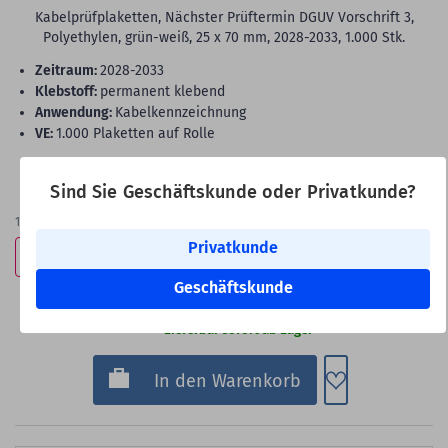
Kabelprüfplaketten, Nächster Prüftermin DGUV Vorschrift 3,
Polyethylen, grün-weiß, 25 x 70 mm, 2028-2033, 1.000 Stk.
Zeitraum:
2028-2033
Klebstoff:
permanent klebend
Anwendung:
Kabelkennzeichnung
VE:
1.000 Plaketten auf Rolle
28,99 €
Sind Sie Geschäftskunde oder Privatkunde?
Bester Staffelpreis
19,99 €
1.000
Etiketten
(28,99 €
je 1.000 Etiketten)
Privatkunde
Bestpreis-Garantie
Geschäftskunde
Versandkosteninfo
Lieferbar sofort ab Lager
Zum Merkzette
In den Warenkorb