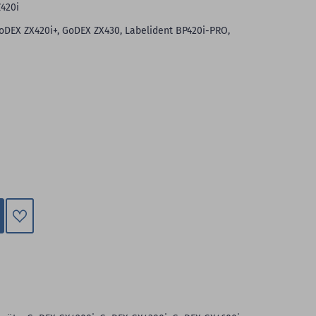
Z420i
oDEX ZX420i+, GoDEX ZX430, Labelident BP420i-PRO,
Zum
Merkzettel
hinzufügen