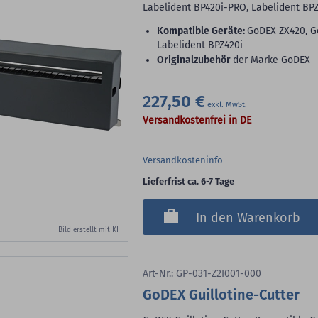
Labelident BP420i-PRO, Labelident BP
Kompatible Geräte:
GoDEX ZX420, G
Labelident BPZ420i
Originalzubehör
der Marke GoDEX
227,50 €
Versandkostenfrei in DE
Versandkosteninfo
Lieferfrist ca. 6-7 Tage
In den Warenkorb
Bild erstellt mit KI
Art-Nr.: GP-031-Z2I001-000
GoDEX Guillotine-Cutter