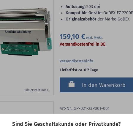
Auflösung:
203 dpi
Kompatible Geräte:
GoDEX EZ-2200P
Originalzubehör
der Marke GoDEX
159,10 €
Versandkostenfrei in DE
Versandkosteninfo
Lieferfrist ca. 6-7 Tage
In den Warenkorb
Bild erstellt mit KI
Art-Nr.: GP-021-23P001-001
GoDEX Druckkopf
Sind Sie Geschäftskunde oder Privatkunde?
GoDEX Druckkopf, 300 dpi, Kompatible