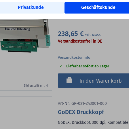
Auflösung:
300 dpi
Privatkunde
Geschäftskunde
Kompatible Geräte:
GoDEX EZ-2300P
Originalzubehör
der Marke GoDEX
238,65 €
Versandkostenfrei in DE
Versandkosteninfo
Lieferbar sofort ab Lager
In den Warenkorb
Bild erstellt mit KI
Art-Nr.: GP-021-Z43001-000
GoDEX Druckkopf
GoDEX, Druckkopf, 300 dpi, Kompatible