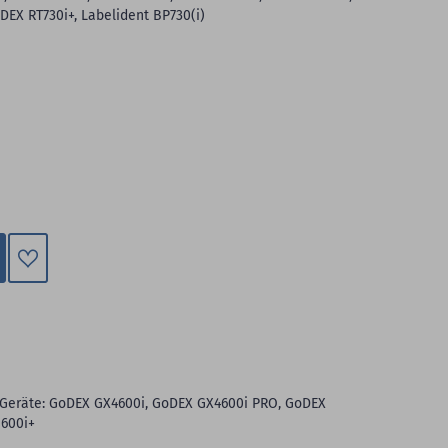
EX RT730i+, Labelident BP730(i)
Zum
Merkzettel
hinzufügen
 Geräte: GoDEX GX4600i, GoDEX GX4600i PRO, GoDEX
1600i+