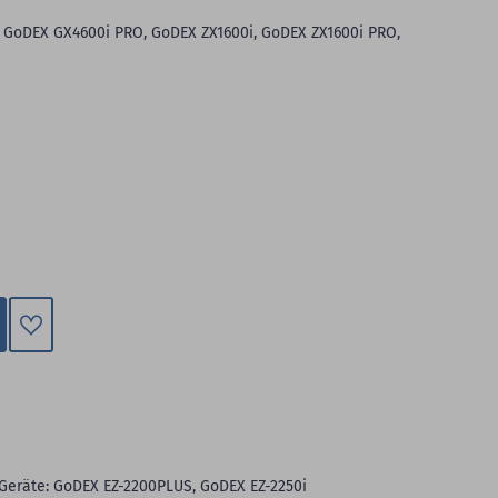
 GoDEX GX4600i PRO, GoDEX ZX1600i, GoDEX ZX1600i PRO,
Zum
Merkzettel
hinzufügen
 Geräte: GoDEX EZ-2200PLUS, GoDEX EZ-2250i