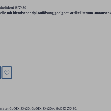
abelident BPZ430
delle mit identischer dpi‑Auflösung geeignet. Artikel ist vom Umtausch
Zum
Merkzettel
hinzufügen
eräte: GoDEX ZX420, GoDEX ZX420i+, GoDEX ZX430,