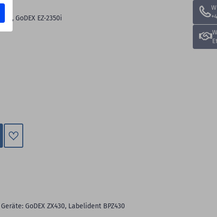
W
+4
LUS, GoDEX EZ-2350i
W
E
Zum
Merkzettel
hinzufügen
 Geräte: GoDEX ZX430, Labelident BPZ430