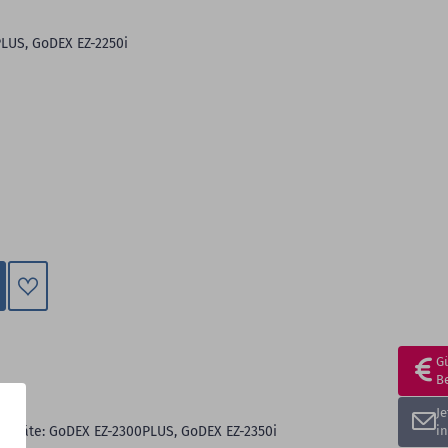
LUS, GoDEX EZ-2250i
Zum
Merkzettel
hinzufügen
G
B
J
 Geräte: GoDEX EZ-2300PLUS, GoDEX EZ-2350i
i