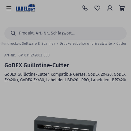
Zum
Hauptinhalt
Alle
springen
Kategorien
Suchen...
ettendrucker, Software & Scanner
Druckerzubehör und Ersatzteile
Cutter
Art-Nr.:
GP-031-Z42002-000
GoDEX Guillotine-Cutter
GoDEX Guillotine-Cutter, Kompatible Geräte: GoDEX ZX420, GoDEX
ZX420i+, GoDEX ZX430, Labelident BP420i-PRO, Labelident BPZ420i
Zum
Skip
Ende
to
der
the
Bildergalerie
beginning
springen
of
the
images
gallery