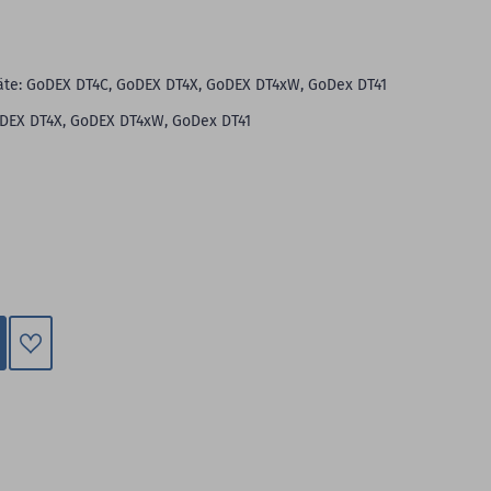
hinzufügen
äte: GoDEX DT4C, GoDEX DT4X, GoDEX DT4xW, GoDex DT41
DEX DT4X, GoDEX DT4xW, GoDex DT41
Zum
Merkzettel
hinzufügen