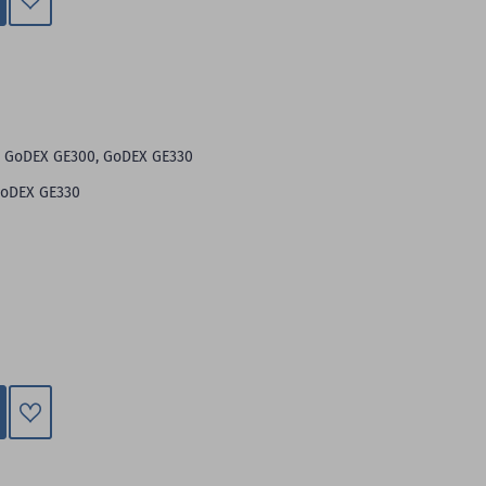
Zum
Merkzettel
hinzufügen
: GoDEX GE300, GoDEX GE330
GoDEX GE330
Zum
Merkzettel