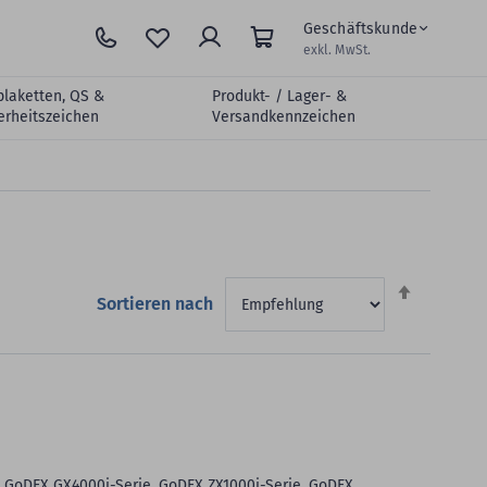
Geschäftskunde
exkl. MwSt.
plaketten, QS &
Produkt- / Lager- &
erheitszeichen
Versandkennzeichen
Absteigen
Sortieren nach
sortieren
 GoDEX GX4000i-Serie, GoDEX ZX1000i-Serie, GoDEX