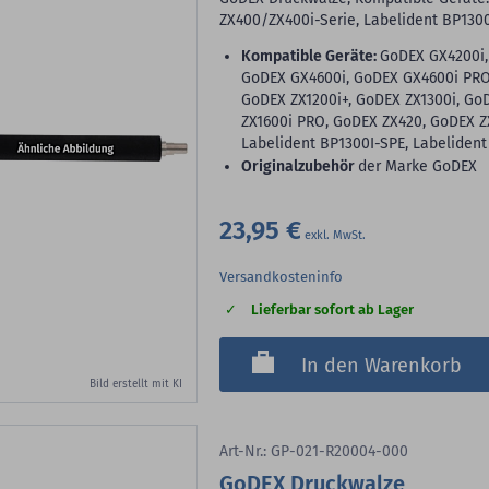
ZX400/ZX400i-Serie, Labelident BP1300
Kompatible Geräte:
GoDEX GX4200i,
GoDEX GX4600i, GoDEX GX4600i PRO,
GoDEX ZX1200i+, GoDEX ZX1300i, Go
ZX1600i PRO, GoDEX ZX420, GoDEX Z
Labelident BP1300I-SPE, Labelident
Originalzubehör
der Marke GoDEX
23,95 €
Versandkosteninfo
Lieferbar sofort ab Lager
In den Warenkorb
Bild erstellt mit KI
Art-Nr.: GP-021-R20004-000
GoDEX Druckwalze