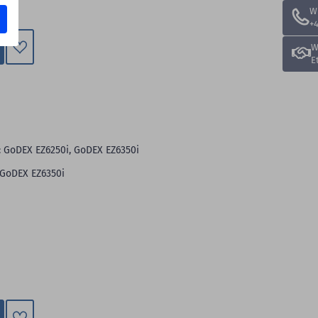
W
+4
W
E
Zum
Merkzettel
hinzufügen
: GoDEX EZ6250i, GoDEX EZ6350i
 GoDEX EZ6350i