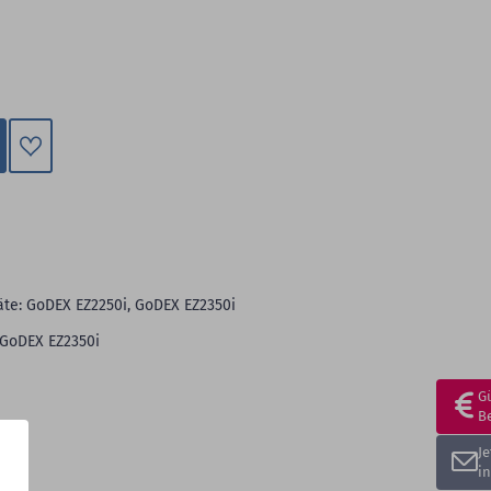
Zum
Merkzettel
hinzufügen
te: GoDEX EZ2250i, GoDEX EZ2350i
 GoDEX EZ2350i
G
B
J
i