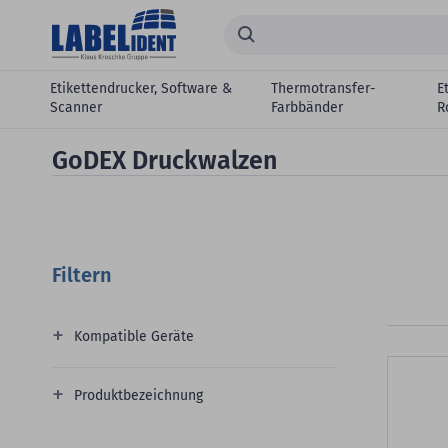
Zum Hauptinhalt springen
Suchen...
Etikettendrucker, Software &
Thermotransfer-
E
Scanner
Farbbänder
R
GoDEX Druckwalzen
Filtern
Kompatible Geräte
Produktbezeichnung