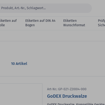
tiketten auf
Etiketten auf DIN A4
Etiketten
Prüf
olle
Bogen
Wunschformat
Sich
10
Artikel
Art-Nr.: GP-021-Z2I004-000
GoDEX Druckwalze
GoDEX Druckwalze, Kompatible Geräte: