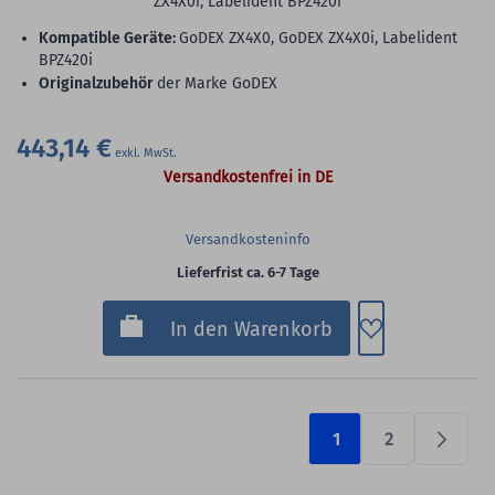
ZX4X0i, Labelident BPZ420i
Kompatible Geräte:
GoDEX ZX4X0, GoDEX ZX4X0i, Labelident
BPZ420i
Originalzubehör
der Marke GoDEX
443,14 €
Versandkostenfrei in DE
Versandkosteninfo
Lieferfrist ca. 6-7 Tage
Zum Merkzette
In den Warenkorb
1
2
Prüfen