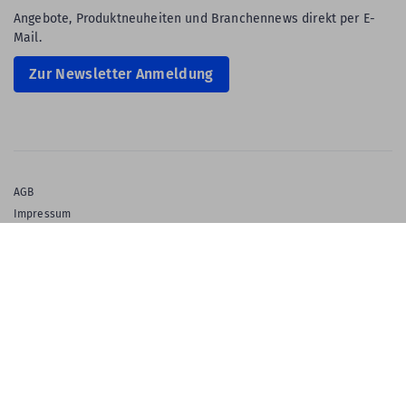
Angebote, Produktneuheiten und Branchennews direkt per E-
Mail.
Zur Newsletter Anmeldung
AGB
Impressum
Privatsphäre & Datenschutz
Datenschutz-Einstellungen
Gewährleistung
Barrierefreiheitserklärung
English Language
© 2026 Labelident GmbH
Ein Unternehmen der Klaus Kroschke Gruppe