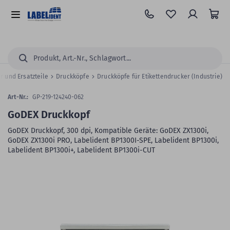
Zum
Hauptinhalt
Alle
springen
Kategorien
Suchen...
 und Ersatzteile
Druckköpfe
Druckköpfe für Etikettendrucker (Industrie)
Art-Nr.:
GP-219-124240-062
GoDEX Druckkopf
GoDEX Druckkopf, 300 dpi, Kompatible Geräte: GoDEX ZX1300i,
GoDEX ZX1300i PRO, Labelident BP1300I-SPE, Labelident BP1300i,
Labelident BP1300i+, Labelident BP1300i-CUT
Zum
Skip
Ende
to
der
the
Bildergalerie
beginning
springen
of
the
images