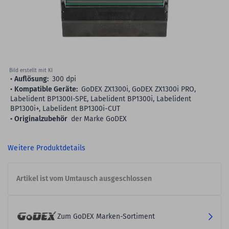
gallery
Bild erstellt mit KI
Auflösung:
300 dpi
Kompatible Geräte:
GoDEX ZX1300i, GoDEX ZX1300i PRO,
Labelident BP1300I-SPE, Labelident BP1300i, Labelident
BP1300i+, Labelident BP1300i-CUT
Originalzubehör
der Marke GoDEX
Weitere Produktdetails
Artikel ist vom Umtausch ausgeschlossen
Zum GoDEX Marken-Sortiment