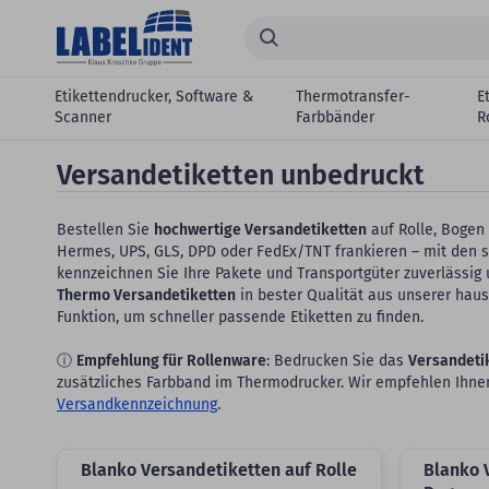
Zum Hauptinhalt springen
Suchen...
Etikettendrucker, Software &
Thermotransfer-
E
Scanner
Farbbänder
R
Versandetiketten unbedruckt
Bestellen Sie
hochwertige Versandetiketten
auf Rolle, Bogen
Hermes, UPS, GLS, DPD oder FedEx/TNT frankieren – mit den 
kennzeichnen Sie Ihre Pakete und Transportgüter zuverlässig 
Thermo Versandetiketten
in bester Qualität aus unserer haus
Funktion, um schneller passende Etiketten zu finden.
ⓘ
Empfehlung für Rollenware
: Bedrucken Sie das
Versandeti
zusätzliches Farbband im Thermodrucker. Wir empfehlen Ihn
Versandkennzeichnung
.
Blanko Versandetiketten auf Rolle
Blanko 