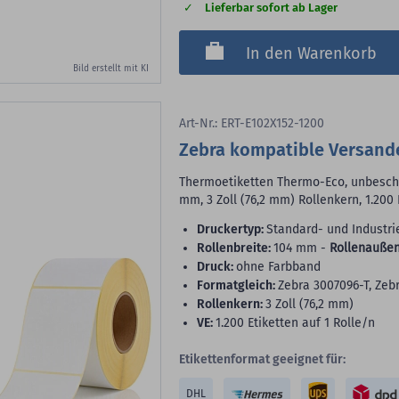
Lieferbar sofort ab Lager
In den Warenkorb
Bild erstellt mit KI
Art-Nr.: ERT-E102X152-1200
Zebra kompatible Versande
Thermoetiketten Thermo-Eco, unbeschic
mm, 3 Zoll (76,2 mm) Rollenkern, 1.200 
Druckertyp:
Standard- und Industri
Rollenbreite:
104 mm -
Rollenaußen
Druck:
ohne Farbband
Formatgleich:
Zebra 3007096-T, Zeb
Rollenkern:
3 Zoll (76,2 mm)
VE:
1.200 Etiketten auf 1 Rolle/n
Etikettenformat geeignet für:
DHL