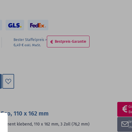
Bester Staffelpreis
Bestpreis-Garantie
6,49 €
Zum
Merkzettel
hinzufügen
G
B
Eco, 110 x 162 mm
J
manent klebend, 110 x 162 mm, 3 Zoll (76,2 mm)
i