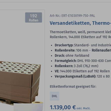
192
Art-Nr.: ERT-E103X199-750-PAL
Versandetiketten, Thermo
Thermoetiketten, weiß, permanent klebe
Rollenkern, 144.000 Etiketten auf 192 R
Druckertyp:
Standard- und Industri
Rollenbreite:
106 mm -
Rollenaußen
Druck:
ohne Farbband
Formatgleich:
DHL 910-300-630 Co
Rollenkern:
3 Zoll (76,2 mm)
VE:
144.000 Etiketten auf 192 Rollen 
Verpackungsmaß (LxBxH):
120 x 80
Etikettenformat geeignet für:
DHL
1.139,00 €