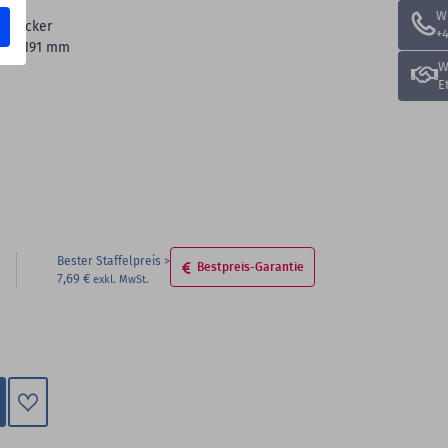
W
edrucker
+4
-Ø:
191 mm
W
E
Bester Staffelpreis
Bestpreis-Garantie
7,69 €
Zum