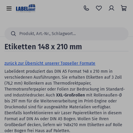
Zum
Hauptinhalt
Alle
springen
Kategorien
Suchen...
Etiketten 148 x 210 mm
zurück zur Übersicht unserer Topseller Formate
Labelident produziert das DIN A5 Format 148 x 210 mm in
verschiedenen Ausführungen. Sie erhalten Etiketten auf 3 Zoll
(76,2 mm) Rollenkern aus Thermodirektpapier,
Thermotransferpapier oder Folien zur Bedruckung im Standard-
und Industriedrucker. Auch
XXL-Großrollen
mit Rollenaußen-Ø
bis 297 mm für die Weiterverarbeitung im Print-Engine oder
Druckmodul sind für ausgewählte Materialien verfügbar.
Ebenfalls konfektionieren wir Laser Papieretiketten in diesem
Format auf DIN A4 oder DIN A5 Bogen. Wollen Sie Ihren
Großbedarf decken, liefern wir 148x210 mm Etiketten auf Rolle
oder Bogen frei Haus auf Paletten.