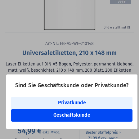
Bild erstellt mit KI
Art-Nr.: EB-A5-WE-210148
Universaletiketten, 210 x 148 mm
Laser Etiketten auf DIN A5 Bogen, Polyester, permanent klebend,
matt, weiß, beschichtet, 210 x 148 mm, 200 Blatt, 200 Etiketten
Klebstoff:
permanent klebend
Sind Sie Geschäftskunde oder Privatkunde?
Oberfläche:
matt
Produkthinweis:
Abziehhilfe durch rückseitige
Trägerschlitzung, mit umlaufendem Sicherheitsrand
Privatkunde
Etikettenformat:
1 DIN A5 Etikett auf einem DIN A5 Blatt
VE:
200 Etiketten auf 200 Blatt
Geschäftskunde
54,99 €
Bester Staffelpreis
21,99 €