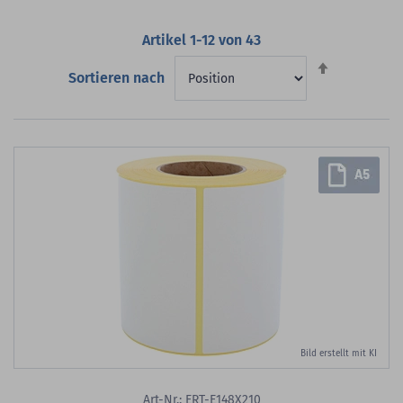
Artikel
1
-
12
von
43
Absteigend
Sortieren nach
sortieren
Bild erstellt mit KI
Art-Nr.: ERT-E148X210