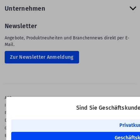
Unternehmen
Newsletter
Angebote, Produktneuheiten und Branchennews direkt per E-
Mail.
Zur Newsletter Anmeldung
AGB
Impressum
Sind Sie Geschäftskund
Privatsphäre & Datenschutz
Datenschutz-Einstellungen
Privatku
Gewährleistung
Barrierefreiheitserklärung
Geschäfts