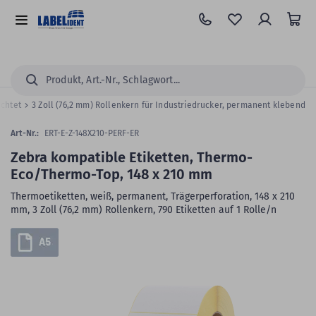
Zum
Hauptinhalt
Alle
springen
Kategorien
Suchen...
ichtet
3 Zoll (76,2 mm) Rollenkern für Industriedrucker, permanent klebend
Art-Nr.:
ERT-E-Z-148X210-PERF-ER
Zebra kompatible Etiketten, Thermo-
Eco/Thermo-Top, 148 x 210 mm
Thermoetiketten, weiß, permanent, Trägerperforation, 148 x 210
mm, 3 Zoll (76,2 mm) Rollenkern, 790 Etiketten auf 1 Rolle/n
Zum
Skip
Ende
to
der
the
Bildergalerie
beginning
springen
of
the
images