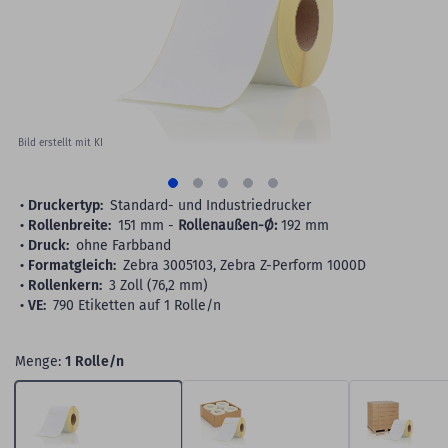
gallery
Bild erstellt mit KI
Druckertyp:
Standard- und Industriedrucker
Rollenbreite:
151 mm -
Rollenaußen-Ø:
192 mm
Druck:
ohne Farbband
Formatgleich:
Zebra 3005103, Zebra Z-Perform 1000D
Rollenkern:
3 Zoll (76,2 mm)
VE:
790 Etiketten auf 1 Rolle/n
Menge:
1 Rolle/n