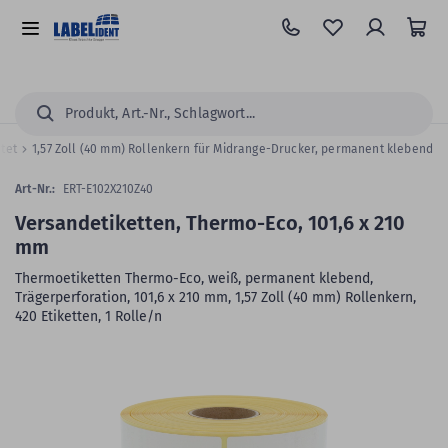
Zum
Hauptinhalt
Alle
springen
Kategorien
Suchen...
htet
1,57 Zoll (40 mm) Rollenkern für Midrange-Drucker, permanent klebend
Art-Nr.:
ERT-E102X210Z40
Versandetiketten, Thermo-Eco, 101,6 x 210
mm
Thermoetiketten Thermo-Eco, weiß, permanent klebend,
Trägerperforation, 101,6 x 210 mm, 1,57 Zoll (40 mm) Rollenkern,
420 Etiketten, 1 Rolle/n
Zum
Skip
Ende
to
der
the
Bildergalerie
beginning
springen
of
the