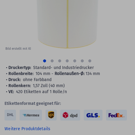
images
gallery
Bild erstellt mit KI
Druckertyp:
Standard- und Industriedrucker
Rollenbreite:
104 mm -
Rollenaußen-Ø:
134 mm
Druck:
ohne Farbband
Rollenkern:
1,57 Zoll (40 mm)
VE:
420 Etiketten auf 1 Rolle/n
Etikettenformat geeignet für:
DHL
Weitere Produktdetails