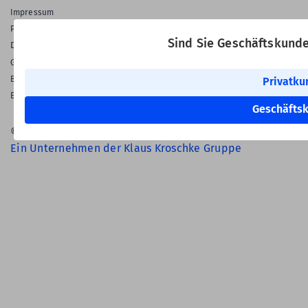
Impressum
Privatsphäre & Datenschutz
Sind Sie Geschäftskund
Datenschutz-Einstellungen
Gewährleistung
Barrierefreiheitserklärung
Privatku
English Language
Geschäfts
© 2026 Labelident GmbH
Ein Unternehmen der Klaus Kroschke Gruppe