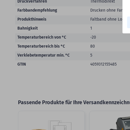
Druckverfahren
Thermodirekt
Farbbandempfehlung
Drucken ohne Farbba
Produkthinweis
Faltband ohne Lochra
Bahnigkeit
1
Temperaturbereich von °C
-20
Temperaturbereich bis °C
80
Verklebetemperatur min. °C
5
GTIN
4059312155485
Passende Produkte für Ihre Versandkennzeichn
Slider überspringen