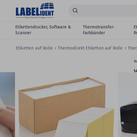
Zum Hauptinhalt springen
Suchen...
Etikettendrucker, Software &
Thermotransfer-
E
Scanner
Farbbänder
R
Etiketten auf Rolle
Thermodirekt Etiketten auf Rolle
Ther
Zum
Skip
Ar
Ende
to
V
der
the
Bildergalerie
beginning
springen
of
T
the
2
images
gallery
E