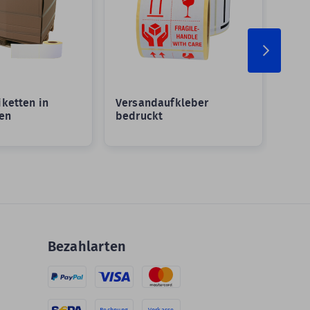
ketten in
Versandaufkleber
Vers
en
bedruckt
Groß
Bezahlarten
Rechnung
Vorkasse