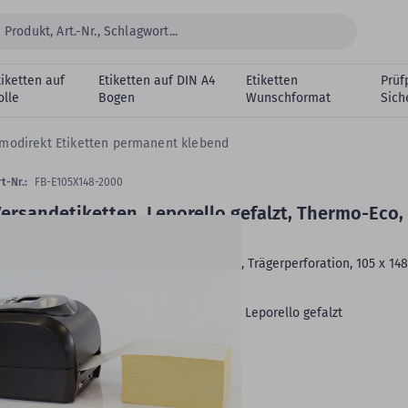
tiketten auf
Etiketten auf DIN A4
Etiketten
Prüf
olle
Bogen
Wunschformat
Sich
modirekt Etiketten permanent klebend
t-Nr.:
FB-E105X148-2000
ersandetiketten, Leporello gefalzt, Thermo-Eco,
x 148 mm
hermoetiketten, weiß, permanent klebend, Trägerperforation, 105 x 14
.000 Falzetiketten
Produkthinweis:
Faltband ohne Lochrand, Leporello gefalzt
Rollenbreite (Trägerbreite):
108 mm
Druck:
ohne Farbband
VE:
2.000 Falzetiketten auf 1 Stapel
tikettenformat geeignet für: