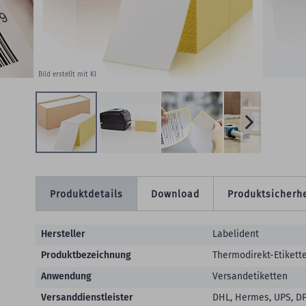
W
Bild erstellt mit KI
Produktdetails
Download
Produktsicherhe
Produktdetails
Hersteller
Labelident
Produktbezeichnung
Thermodirekt-Etikett
Anwendung
Versandetiketten
Versanddienstleister
DHL, Hermes, UPS, DP