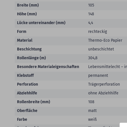
Breite (mm)
105
Höhe (mm)
148
Lücke untereinander (mm)
4,4
Form
rechteckig
Material
Thermo-Eco Papier
Beschichtung
unbeschichtet
Rollenlänge (m)
304,8
Besondere Materialeigenschaften
Lebensmittelecht – i
Klebstoff
permanent
Perforation
Trägerperforation
Abziehhilfe
ohne Abziehhilfe
Rollenbreite (mm)
108
Oberfläche
matt
Farbe
weiß