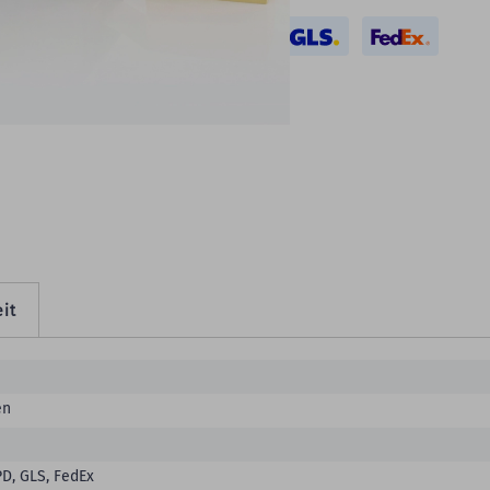
DHL
eitere Produktdetails
it
en
D, GLS, FedEx