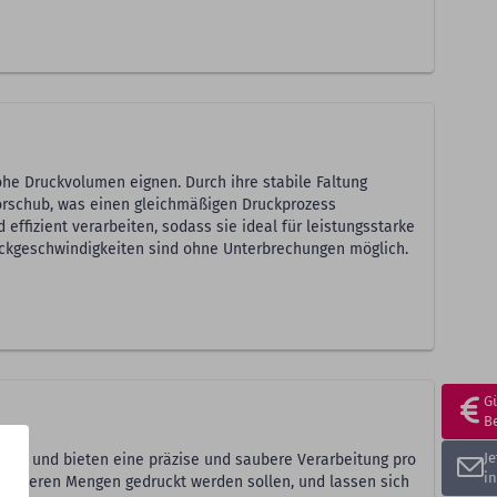
hohe Druckvolumen eignen. Durch ihre stabile Faltung
vorschub, was einen gleichmäßigen Druckprozess
 effizient verarbeiten, sodass sie ideal für leistungsstarke
ckgeschwindigkeiten sind ohne Unterbrechungen möglich.
G
B
J
egt und bieten eine präzise und saubere Verarbeitung pro
i
n kleineren Mengen gedruckt werden sollen, und lassen sich