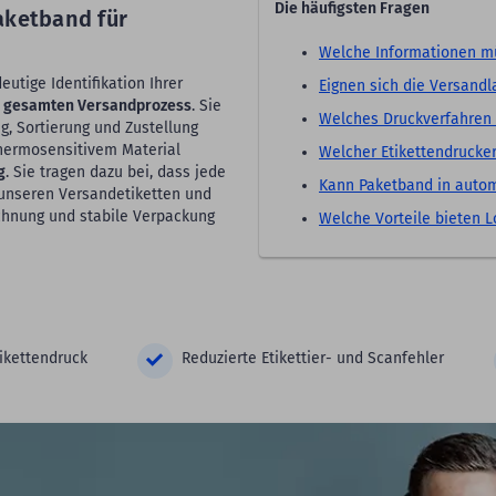
Die häufigsten Fragen
aketband für
Welche Informationen mü
utige Identifikation Ihrer
Eignen sich die Versandla
m gesamten Versandprozess
. Sie
Welches Druckverfahren 
g, Sortierung und Zustellung
thermosensitivem Material
Welcher Etikettendrucke
g
. Sie tragen dazu bei, dass jede
Kann Paketband in auto
t unseren Versandetiketten und
chnung und stabile Verpackung
Welche Vorteile bieten L
tikettendruck
Reduzierte Etikettier- und Scanfehler