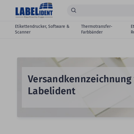
Zum Hauptinhalt springen
Suchen...
Etikettendrucker, Software &
Thermotransfer-
E
Scanner
Farbbänder
R
Versandkennzeichnung
Labelident