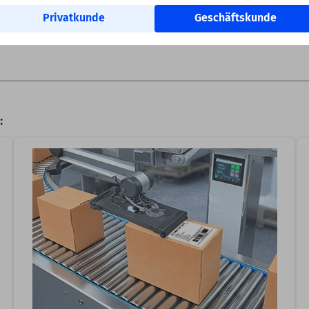
problemlos in
Office‑ und Logistikumgebungen
einsetzen.
Privatkunde
Geschäftskunde
Zu den Etiketten auf Bogen
: