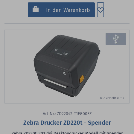
Zum Merkzette
In den Warenkorb
Bild erstellt mit KI
Art-Nr.: ZD22042-T1EG00EZ
Zebra Drucker ZD220t - Spender
Zebra ZD220t, 203 dpi Desktopdrucker, Modell mit Spender