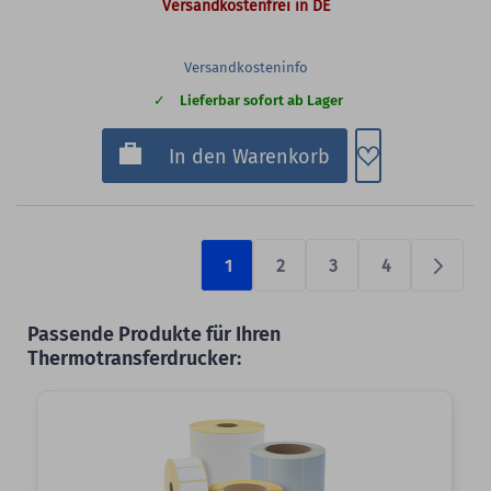
Versandkostenfrei in DE
Versandkosteninfo
Lieferbar sofort ab Lager
Zum Merkzette
In den Warenkorb
1
2
3
4
Prüfen
Passende Produkte für Ihren
Thermotransferdrucker:
Slider überspringen