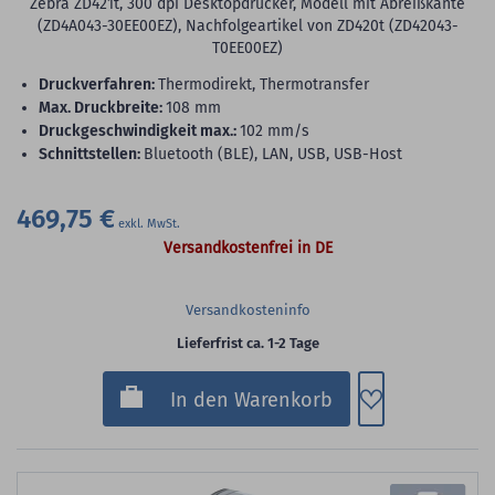
Zebra ZD421t, 300 dpi Desktopdrucker, Modell mit Abreißkante
(ZD4A043-30EE00EZ), Nachfolgeartikel von ZD420t (ZD42043-
T0EE00EZ)
Druckverfahren:
Thermodirekt, Thermotransfer
max. Druckbreite:
108 mm
Druckgeschwindigkeit max.:
102 mm/s
Schnittstellen:
Bluetooth (BLE), LAN, USB, USB-Host
469,75 €
Versandkostenfrei in DE
Versandkosteninfo
Lieferfrist ca. 1-2 Tage
Zum Merkzette
In den Warenkorb