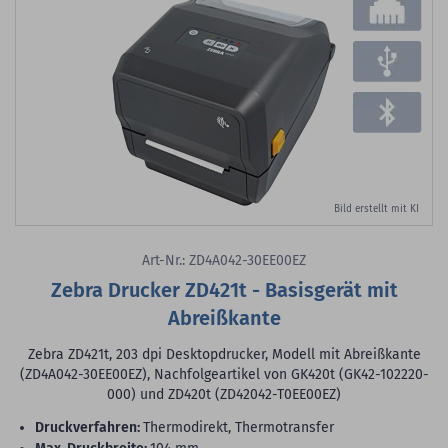
Bild erstellt mit KI
Art-Nr.: ZD4A042-30EE00EZ
Zebra Drucker ZD421t - Basisgerät mit
Abreißkante
Zebra ZD421t, 203 dpi Desktopdrucker, Modell mit Abreißkante
(ZD4A042-30EE00EZ), Nachfolgeartikel von GK420t (GK42-102220-
000) und ZD420t (ZD42042-T0EE00EZ)
Druckverfahren:
Thermodirekt, Thermotransfer