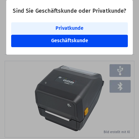
Sind Sie Geschäftskunde oder Privatkunde?
Versandkosteninfo
Lieferbar sofort ab Lager
Privatkunde
Zum Merkzette
In den Warenkorb
Geschäftskunde
Bild erstellt mit KI