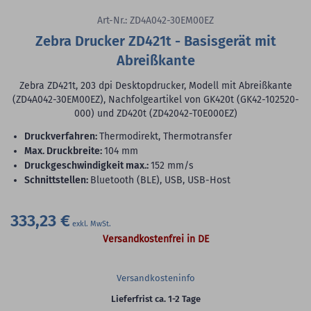
Art-Nr.: ZD4A042-30EM00EZ
Zebra Drucker ZD421t - Basisgerät mit
Abreißkante
Zebra ZD421t, 203 dpi Desktopdrucker, Modell mit Abreißkante
(ZD4A042-30EM00EZ), Nachfolgeartikel von GK420t (GK42-102520-
000) und ZD420t (ZD42042-T0E000EZ)
Druckverfahren:
Thermodirekt, Thermotransfer
max. Druckbreite:
104 mm
Druckgeschwindigkeit max.:
152 mm/s
Schnittstellen:
Bluetooth (BLE), USB, USB-Host
333,23 €
Versandkostenfrei in DE
Versandkosteninfo
Lieferfrist ca. 1-2 Tage