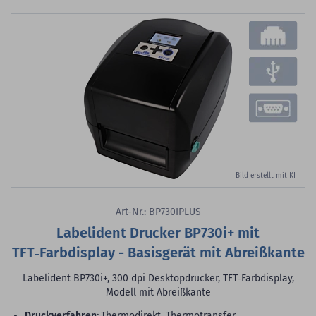
Bild erstellt mit KI
Art-Nr.: BP730IPLUS
Labelident Drucker BP730i+ mit
TFT‑Farbdisplay - Basisgerät mit Abreißkante
Labelident BP730i+, 300 dpi Desktopdrucker, TFT‑Farbdisplay,
Modell mit Abreißkante
Druckverfahren:
Thermodirekt, Thermotransfer