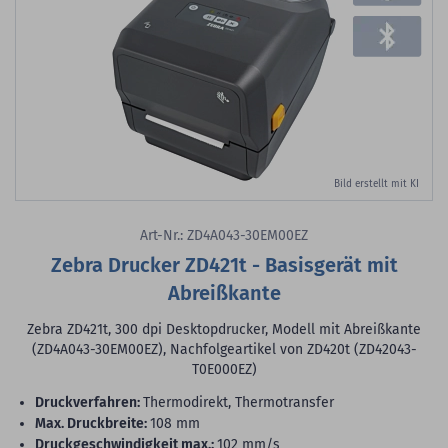
Bild erstellt mit KI
Art-Nr.: ZD4A043-30EM00EZ
Zebra Drucker ZD421t - Basisgerät mit
Abreißkante
Zebra ZD421t, 300 dpi Desktopdrucker, Modell mit Abreißkante
(ZD4A043-30EM00EZ), Nachfolgeartikel von ZD420t (ZD42043-
T0E000EZ)
Druckverfahren:
Thermodirekt, Thermotransfer
max. Druckbreite:
108 mm
Druckgeschwindigkeit max.:
102 mm/s