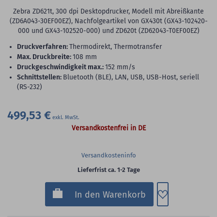
Zebra ZD621t, 300 dpi Desktopdrucker, Modell mit Abreißkante
(ZD6A043-30EF00EZ), Nachfolgeartikel von GX430t (GX43-102420-
000 und GX43-102520-000) und ZD620t (ZD62043-T0EF00EZ)
Druckverfahren:
Thermodirekt, Thermotransfer
max. Druckbreite:
108 mm
Druckgeschwindigkeit max.:
152 mm/s
Schnittstellen:
Bluetooth (BLE), LAN, USB, USB-Host, seriell
(RS-232)
499,53 €
Versandkostenfrei in DE
Versandkosteninfo
Lieferfrist ca. 1-2 Tage
Zum Merkzette
In den Warenkorb