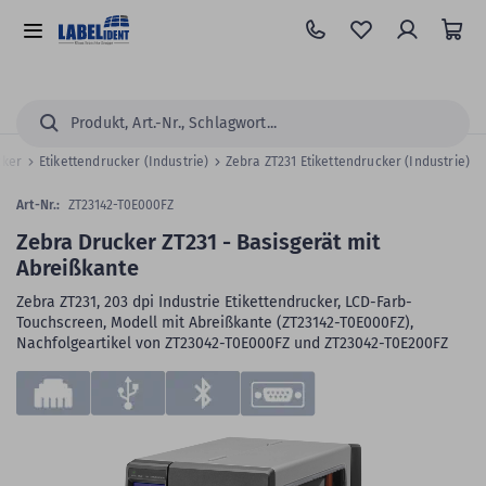
Zum
Hauptinhalt
Alle
springen
Kategorien
Suchen...
cker
Etikettendrucker (Industrie)
Zebra ZT231 Etikettendrucker (Industrie)
Art-Nr.:
ZT23142-T0E000FZ
Zebra Drucker ZT231 - Basisgerät mit
Abreißkante
Zebra ZT231, 203 dpi Industrie Etikettendrucker, LCD-Farb-
Touchscreen, Modell mit Abreißkante (ZT23142-T0E000FZ),
Nachfolgeartikel von ZT23042-T0E000FZ und ZT23042-T0E200FZ
Zum
Skip
Ende
to
der
the
Bildergalerie
beginning
springen
of
the