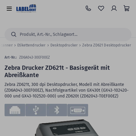
Zum
Hauptinhalt
Alle
springen
Kategorien
Suchen...
 Scanner
Etikettendrucker
Desktopdrucker
Zebra ZD621 Desktopdrucker
Art-Nr.:
ZD6A043-30EF00EZ
Zebra Drucker ZD621t - Basisgerät mit
Abreißkante
Zebra ZD621t, 300 dpi Desktopdrucker, Modell mit Abreißkante
(ZD6A043-30EF00EZ), Nachfolgeartikel von GX430t (GX43-102420-
000 und GX43-102520-000) und ZD620t (ZD62043-T0EF00EZ)
Zum
Skip
Ende
to
der
the
Bildergalerie
beginning
springen
of
the