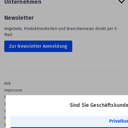
Unternehmen
Newsletter
Angebote, Produktneuheiten und Branchennews direkt per E-
Mail.
Zur Newsletter Anmeldung
AGB
Impressum
Privatsphäre & Datenschutz
Datenschutz-Einstellungen
Sind Sie Geschäftskund
Gewährleistung
Barrierefreiheitserklärung
Privatku
English Language