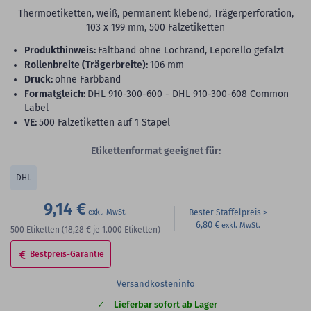
Thermoetiketten, weiß, permanent klebend, Trägerperforation,
103 x 199 mm, 500 Falzetiketten
Produkthinweis:
Faltband ohne Lochrand, Leporello gefalzt
Rollenbreite (Trägerbreite):
106 mm
Druck:
ohne Farbband
Formatgleich:
DHL 910-300-600 - DHL 910-300-608 Common
Label
VE:
500 Falzetiketten auf 1 Stapel
Etikettenformat geeignet für:
DHL
9,14 €
Bester Staffelpreis
6,80 €
500
Etiketten
(18,28 €
je 1.000 Etiketten)
Bestpreis-Garantie
Versandkosteninfo
Lieferbar sofort ab Lager