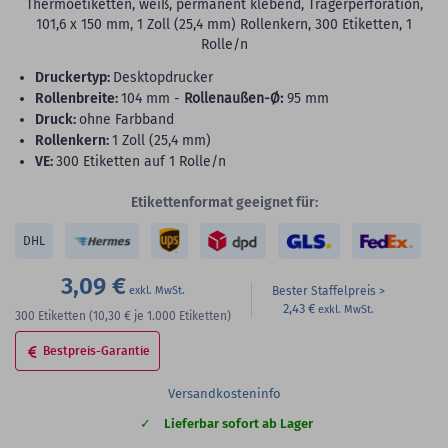
Thermoetiketten, weiß, permanent klebend, Trägerperforation,
101,6 x 150 mm, 1 Zoll (25,4 mm) Rollenkern, 300 Etiketten, 1
Rolle/n
Druckertyp:
Desktopdrucker
Rollenbreite:
104 mm -
Rollenaußen-Ø:
95 mm
Druck:
ohne Farbband
Rollenkern:
1 Zoll (25,4 mm)
VE:
300 Etiketten auf 1 Rolle/n
Etikettenformat geeignet für:
DHL
3,09 €
Bester Staffelpreis
2,43 €
300
Etiketten
(10,30 €
je 1.000 Etiketten)
Bestpreis-Garantie
Versandkosteninfo
Lieferbar sofort ab Lager