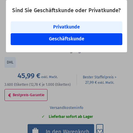
Druckertyp:
Standard- und Industriedrucker
Sind Sie Geschäftskunde oder Privatkunde?
Rollenbreite:
106 mm -
Rollenaußen-Ø:
199 mm
Druck:
ohne Farbband
Formatgleich:
DHL 910-300-630 Common Label
Privatkunde
Rollenkern:
3 Zoll (76,2 mm)
Geschäftskunde
VE:
3.600 Etiketten auf 4 Rollen - 900 Etiketten pro Rolle
Etikettenformat geeignet für:
DHL
45,99 €
Bester Staffelpreis
27,99 €
3.600
Etiketten
(12,78 €
je 1.000 Etiketten)
Bestpreis-Garantie
Versandkosteninfo
Lieferbar sofort ab Lager
Zum Merkzette
In den Warenkorb