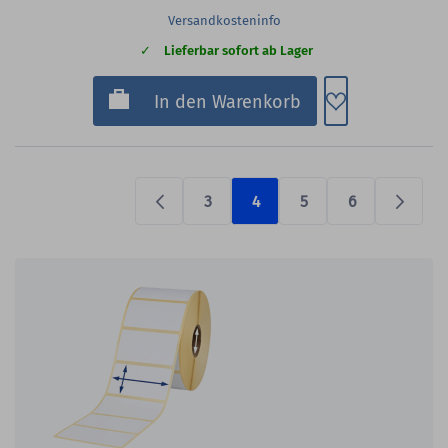
Versandkosteninfo
Lieferbar sofort ab Lager
Zum Merkzette
In den Warenkorb
3
4
5
6
Previous
Prüfen