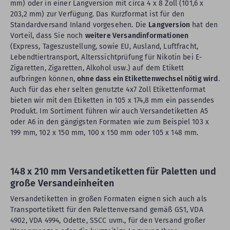
mm) oder in einer Langversion mit circa 4 x 8 Zoll (101,6 x
203,2 mm) zur Verfügung. Das Kurzformat ist für den
Standardversand Inland vorgesehen. Die
Langversion
hat den
Vorteil, dass Sie noch
weitere Versandinformationen
(Express, Tageszustellung, sowie EU, Ausland, Luftfracht,
Lebendtiertransport, Alterssichtprüfung für Nikotin bei E-
Zigaretten, Zigaretten, Alkohol usw.) auf dem Etikett
aufbringen können,
ohne dass ein Etikettenwechsel nötig wird
.
Auch für das eher selten genutzte 4x7 Zoll Etikettenformat
bieten wir mit den Etiketten in 105 x 174,8 mm ein passendes
Produkt. Im Sortiment führen wir auch Versandetiketten A5
oder A6 in den gängigsten Formaten wie zum Beispiel 103 x
199 mm, 102 x 150 mm, 100 x 150 mm oder 105 x 148 mm.
148 x 210 mm Versandetiketten für Paletten und
große Versandeinheiten
Versandetiketten in großen Formaten eignen sich auch als
Transportetikett für den Palettenversand gemäß GS1, VDA
4902, VDA 4994, Odette, SSCC uvm., für den Versand großer