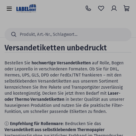
Zum
Hauptinhalt
Alle
springen
Kategorien
Suchen...
Versandetiketten unbedruckt
Bestellen Sie
hochwertige Versandetiketten
auf Rolle, Bogen
oder Leporello in verschiedenen Formaten. Ob Sie für DHL,
Hermes, UPS, GLS, DPD oder FedEx/TNT frankieren – mit den
selbstklebenden Versandetiketten aus unserem Sortiment
kennzeichnen Sie Ihre Pakete und Transportgüter zuverlässig
und kostengünstig. Decken Sie jetzt Ihren Bedarf mit
Laser-
oder Thermo Versandetiketten
in bester Qualität aus unserer
hauseigenen Produktion und nutzen Sie die praktische Filter-
Funktion, um schneller passende Etiketten zu finden.
ⓘ
Empfehlung für Rollenware
: Bedrucken Sie das
Versandetikett aus selbstklebendem Thermopapier
kostengünstig ohne zusätzliches Farbband im Thermodrucker.