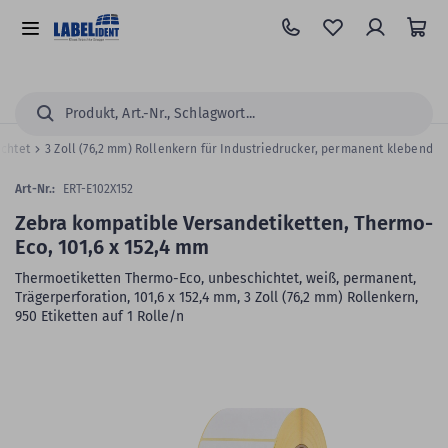
Zum
Hauptinhalt
Alle
springen
Kategorien
Suchen...
ichtet
3 Zoll (76,2 mm) Rollenkern für Industriedrucker, permanent klebend
Art-Nr.:
ERT-E102X152
Zebra kompatible Versandetiketten, Thermo-
Eco, 101,6 x 152,4 mm
Thermoetiketten Thermo-Eco, unbeschichtet, weiß, permanent,
Trägerperforation, 101,6 x 152,4 mm, 3 Zoll (76,2 mm) Rollenkern,
950 Etiketten auf 1 Rolle/n
Zum
Skip
Ende
to
der
the
Bildergalerie
beginning
springen
of
the