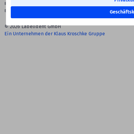
Barrierefreiheitserklärung
English Language
Geschäfts
© 2026 Labelident GmbH
Ein Unternehmen der Klaus Kroschke Gruppe