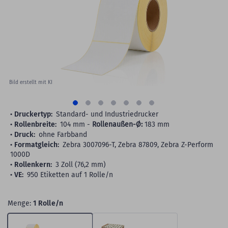
images
gallery
Bild erstellt mit KI
Druckertyp:
Standard- und Industriedrucker
Rollenbreite:
104 mm -
Rollenaußen-Ø:
183 mm
Druck:
ohne Farbband
Formatgleich:
Zebra 3007096-T, Zebra 87809, Zebra Z-Perform
1000D
Rollenkern:
3 Zoll (76,2 mm)
VE:
950 Etiketten auf 1 Rolle/n
Menge:
1 Rolle/n