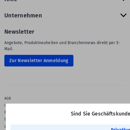
Unternehmen
Newsletter
Angebote, Produktneuheiten und Branchennews direkt per E-
Mail.
Zur Newsletter Anmeldung
AGB
Impressum
Privatsphäre & Datenschutz
Sind Sie Geschäftskund
Datenschutz-Einstellungen
Gewährleistung
Privatku