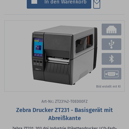
Zum Merkzette
In den Warenkorb
Bild erstellt mit KI
Art-Nr.: ZT23142-T0E000FZ
Zebra Drucker ZT231 - Basisgerät mit
Abreißkante
Zebra ZT231, 203 dpi Industrie Etikettendrucker, LCD-Farb-