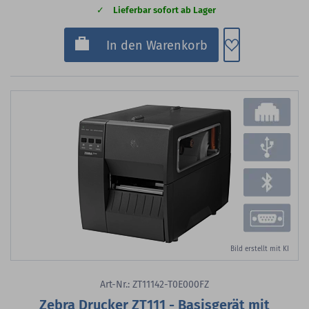
Lieferbar sofort ab Lager
Zum Merkzette
In den Warenkorb
Bild erstellt mit KI
Art-Nr.: ZT11142-T0E000FZ
Zebra Drucker ZT111 - Basisgerät mit