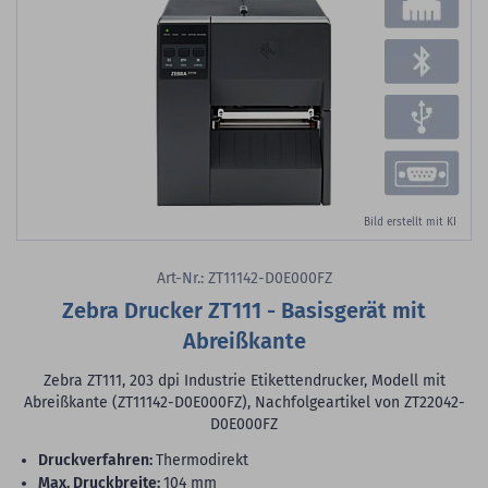
Bild erstellt mit KI
Art-Nr.: ZT11142-D0E000FZ
Zebra Drucker ZT111 - Basisgerät mit
Abreißkante
Zebra ZT111, 203 dpi Industrie Etikettendrucker, Modell mit
Abreißkante (ZT11142-D0E000FZ), Nachfolgeartikel von ZT22042-
D0E000FZ
Druckverfahren:
Thermodirekt
max. Druckbreite:
104 mm