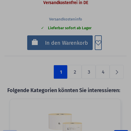
Versandkostenfrei in DE
Versandkosteninfo
Lieferbar sofort ab Lager
Zum Merkzette
In den Warenkorb
1
2
3
4
Prüfen
Folgende Kategorien könnten Sie interessieren:
Slider überspringen