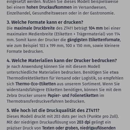
eingesetzt werden. Nutzen Sie dieses Modell beispielsweise
bei einem
hohen Druckaufkommen
im Versandwesen,
Einzelhandel, Gesundheitswesen oder in der Gastronomie.
3. Welche Formate kann er drucken?
Die
maximale Druckbreite
des ZT411 beträgt
104 mm
bei einer
maximalen Medienbreite (Etiketten + Trägermaterial) von 114
mm. Somit kann der Drucker die
gängigsten Etikettenformate
,
wie zum Beispiel 103 x 199 mm, 100 x 150 mm, sowie kleinere
Formate bedrucken.
4. Welche Materialien kann der Drucker bedrucken?
Je nach Anwendung können Sie mit diesem Modell
unterschiedliche Materialien bedrucken. Benötigen Sie etwa
Thermodirektetiketten für Versand oder Logistik, so empfehlen
sich
Thermo-Eco-Etiketten
aus unserem Sortiment. Wenn Sie
widerstandsfähigere Etiketten benötigen, können Sie mit dem
Zebra Drucker unsere
Papier- und Folienetiketten
im
Thermotransferdruckverfahren bedrucken.
5. Wie hoch ist die Druckqualität des ZT411?
Dieses Modell druckt mit 203 dots per inch (Punkte pro Zoll).
Mit der niedrigen Druckauflösung von
203 dpi
gelingt ein
präziser Druck von
Texten oder groben, niedrigauflösenden