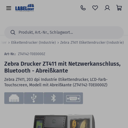
Zum
Hauptinhalt
Alle
springen
Kategorien
Suchen...
ucker
Etikettendrucker (Industrie)
Zebra ZT411 Etikettendrucker (Industrie)
Art-Nr.:
ZT41142-T0E0000Z
Zebra Drucker ZT411 mit Netzwerkanschluss,
Bluetooth - Abreißkante
Zebra ZT411, 203 dpi Industrie Etikettendrucker, LCD-Farb-
Touchscreen, Modell mit Abreißkante (ZT41142-T0E0000Z)
Zum
Skip
Ende
to
der
the
Bildergalerie
beginning
springen
of
the
images