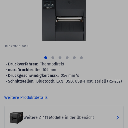
images
gallery
Bild erstellt mit KI
Druckverfahren:
Thermodirekt
max. Druckbreite:
104 mm
Druckgeschwindigkeit max.:
254 mm/s
Schnittstellen:
Bluetooth, LAN, USB, USB-Host, seriell (RS-232)
Weitere Produktdetails
Weitere ZT111 Modelle in der Übersicht