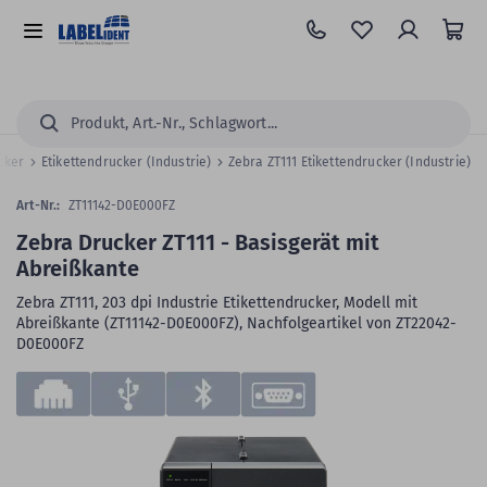
Zum
Hauptinhalt
Alle
springen
Kategorien
Suchen...
ucker
Etikettendrucker (Industrie)
Zebra ZT111 Etikettendrucker (Industrie)
Art-Nr.:
ZT11142-D0E000FZ
Zebra Drucker ZT111 - Basisgerät mit
Abreißkante
Zebra ZT111, 203 dpi Industrie Etikettendrucker, Modell mit
Abreißkante (ZT11142-D0E000FZ), Nachfolgeartikel von ZT22042-
D0E000FZ
Zum
Skip
Ende
to
der
the
Bildergalerie
beginning
springen
of
the