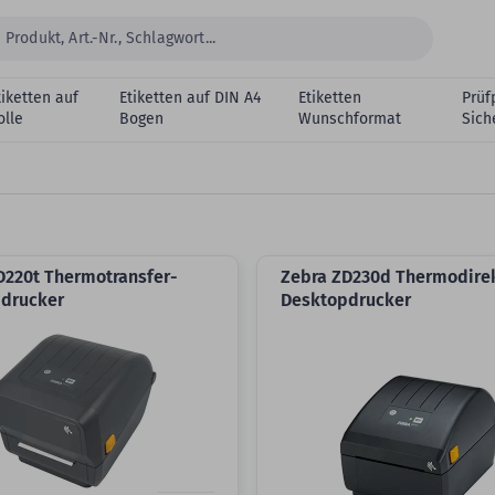
tiketten auf
Etiketten auf DIN A4
Etiketten
Prüf
olle
Bogen
Wunschformat
Sich
D220t Thermotransfer-
Zebra ZD230d Thermodire
drucker
Desktopdrucker