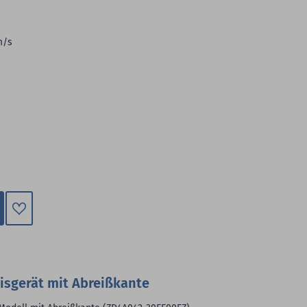
m/s
Zum
Merkzettel
hinzufügen
isgerät mit Abreißkante