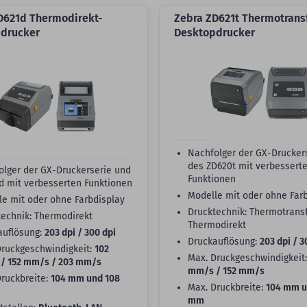
D621d Thermodirekt-
Zebra ZD621t Thermotrans
drucker
Desktopdrucker
Nachfolger der GX-Drucker
des ZD620t mit verbessert
olger der GX-Druckerserie und
Funktionen
d mit verbesserten Funktionen
Modelle mit oder ohne Far
le mit oder ohne Farbdisplay
Drucktechnik: Thermotransf
technik: Thermodirekt
Thermodirekt
auflösung:
203 dpi / 300 dpi
Druckauflösung:
203 dpi / 3
Druckgeschwindigkeit:
102
Max. Druckgeschwindigkeit
/ 152 mm/s / 203 mm/s
mm/s / 152 mm/s
Druckbreite:
104 mm und 108
Max. Druckbreite:
104 mm u
mm