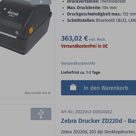
Druckverfahren:
Thermodirekt
max. Druckbreite:
104 mm
Druckgeschwindigkeit max.:
152 m
Schnittstellen:
Bluetooth (BLE), LA
363,02 €
Versandkostenfrei in DE
Versandkosteninfo
Lieferfrist ca. 1-2 Tage
In den Warenkorb
Bild erstellt mit KI
Art-Nr.: ZD22042-D0EG00EZ
Zebra Drucker ZD220d - Ba
Zebra ZD220d, 203 dpi Desktopdrucker