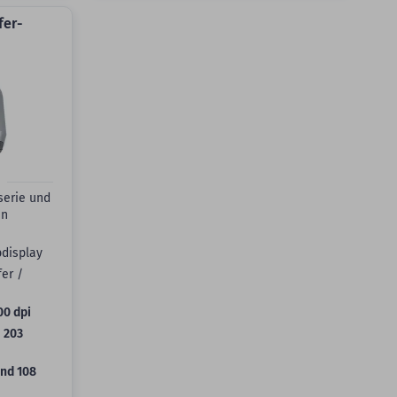
fer-
serie und
en
bdisplay
er /
00 dpi
:
203
nd 108