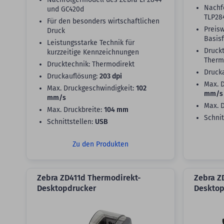
Nachf
und GC420d
TLP28
Für den besonders wirtschaftlichen
Preis
Druck
Basis
Leistungsstarke Technik für
Druckt
kurzzeitige Kennzeichnungen
Therm
Drucktechnik: Thermodirekt
Druck
Druckauflösung:
203 dpi
Max. 
Max. Druckgeschwindigkeit:
102
mm/s
mm/s
Max. 
Max. Druckbreite:
104 mm
Schnit
Schnittstellen:
USB
Zu den Produkten
Zebra ZD411d Thermodirekt-
Zebra Z
Desktopdrucker
Desktop