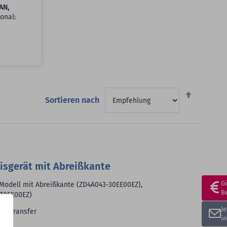
AN,
ional:
Absteigen
Sortieren nach
sortieren
isgerät mit Abreißkante
G
 Modell mit Abreißkante (ZD4A043-30EE00EZ),
B
-T0EE00EZ)
J
rmotransfer
i