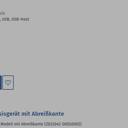
m/s
N, USB, USB-Host
Zum
Merkzettel
hinzufügen
sisgerät mit Abreißkante
, Modell mit Abreißkante (ZD22042-D0EG00EZ)