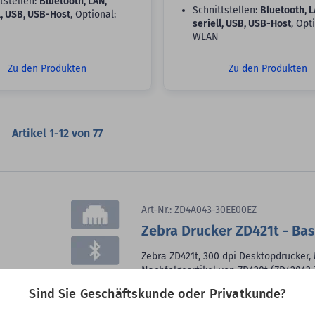
tstellen:
Bluetooth, LAN,
Schnittstellen:
Bluetooth, L
l, USB, USB-Host
, Optional:
seriell, USB, USB-Host
, Opt
WLAN
Zu den Produkten
Zu den Produkten
Artikel
1
-
12
von
77
Art-Nr.: ZD4A043-30EE00EZ
Zebra Drucker ZD421t - Bas
Zebra ZD421t, 300 dpi Desktopdrucker,
Nachfolgeartikel von ZD420t (ZD42043
Druckverfahren:
Thermodirekt, The
Sind Sie Geschäftskunde oder Privatkunde?
max. Druckbreite:
108 mm