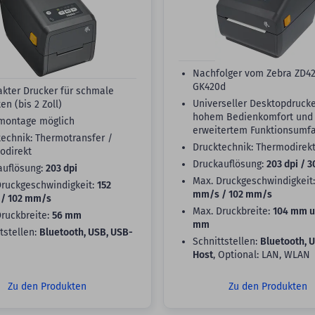
Nachfolger vom Zebra ZD4
GK420d
kter Drucker für schmale
Universeller Desktopdrucke
ten (bis 2 Zoll)
hohem Bedienkomfort und
ontage möglich
erweitertem Funktionsumf
echnik: Thermotransfer /
Drucktechnik: Thermodirek
odirekt
Druckauflösung:
203 dpi / 3
auflösung:
203 dpi
Max. Druckgeschwindigkeit
Druckgeschwindigkeit:
152
mm/s / 102 mm/s
/ 102 mm/s
Max. Druckbreite:
104 mm u
Druckbreite:
56 mm
mm
tstellen:
Bluetooth, USB, USB-
Schnittstellen:
Bluetooth, 
Host
, Optional: LAN, WLAN
Zu den Produkten
Zu den Produkten