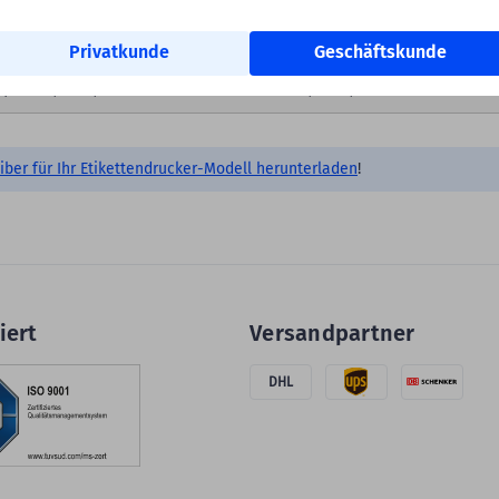
Privatkunde
Geschäftskunde
,4 mm (1 Zoll) Rollenkern mit max. 127 mm (5 Zoll) Rollenaußendurch
iber für Ihr Etikettendrucker-Modell herunterladen
!
iert
Versandpartner
DHL