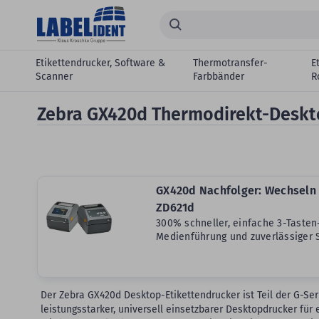
Zum Hauptinhalt springen
Suchen...
Etikettendrucker, Software &
Thermotransfer-
E
Scanner
Farbbänder
R
Zebra GX420d Thermodirekt-Desk
GX420d Nachfolger: Wechseln 
ZD621d
300% schneller, einfache 3-Taste
Medienführung und zuverlässiger S
Der Zebra GX420d Desktop-Etikettendrucker ist Teil der G-Ser
leistungsstarker, universell einsetzbarer Desktopdrucker für 