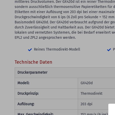
mittleres Druckvolumen. Der GX420d ist ein reiner Thermodir
sondern ausschließlich thermosensitive Papieretiketten für 
Etiketten mit einer Auflösung von 203 dpi bei einer maxima
Druckgeschwindigkeit von 6 ips (6 Zoll pro Sekunde = 152 mm/
Basismodell GK420d. Der GX420d verbraucht aufgrund der geri
durch Zuverlässigkeit und Haltbarkeit aus. Der GX420d bietet 
lokalen und vernetzten Systemen, die bei Bedarf erweitert 
EPL2 und ZPL2 angesprochen werden.
Reines Thermodirekt-Modell
P
Technische Daten
Druckerparameter
Modell:
GX420d
Druckprinzip:
Thermodirekt
Auflösung:
203 dpi
Max. Geschwindigkeit:
152 mm/s (6 ips)