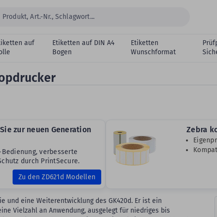
tiketten auf
Etiketten auf DIN A4
Etiketten
Prüf
olle
Bogen
Wunschformat
Sich
topdrucker
Sie zur neuen Generation
Zebra k
Eigenpr
Kompati
n-Bedienung, verbesserte
chutz durch PrintSecure.
Zu den ZD621d Modellen
ie und eine Weiterentwicklung des GK420d. Er ist ein
eine Vielzahl an Anwendung, ausgelegt für niedriges bis