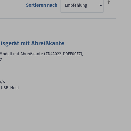
Sortieren nach
sortieren
sisgerät mit Abreißkante
 Modell mit Abreißkante (ZD4A022-D0EE00EZ),
Z
m/s
, USB-Host