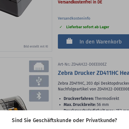
Versandkostenfrei in DE
Versandkosteninfo
Lieferbar sofort ab Lager
In den Warenkorb
Bild erstellt mit KI
Art-Nr.: ZD4AH22-D0EE00EZ
Zebra Drucker ZD411HC Hea
Zebra ZD411HC, 203 dpi Desktopdrucke
Nachfolgeartikel von ZD41H22-D0EE00
Druckverfahren:
Thermodirekt
max. Druckbreite:
56 mm
Druckgeschwindigkeit max.:
152 m
Schnittstellen:
Bluetooth, LAN, USB
Sind Sie Geschäftskunde oder Privatkunde?