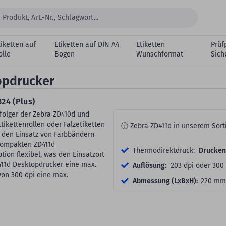
tiketten auf
Etiketten auf DIN A4
Etiketten
Prüf
olle
Bogen
Wunschformat
Sich
opdrucker
24 (Plus)
olger der Zebra ZD410d und
tikettenrollen oder Falzetiketten
ⓘ Zebra ZD411d in unserem Sort
e den Einsatz von Farbbändern
 kompakten ZD411d
Thermodirektdruck:
Drucken
tion flexibel, was den Einsatzort
D411d Desktopdrucker eine max.
Auflösung:
203 dpi oder 300 
von 300 dpi eine max.
Abmessung (LxBxH):
220 mm