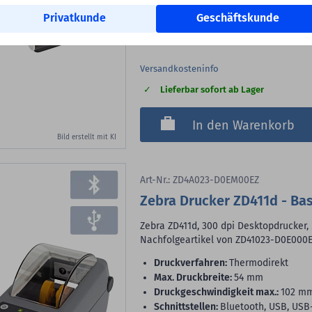
398,99 €
Privatkunde
Geschäftskunde
Versandkostenfrei in DE
Versandkosteninfo
Lieferbar sofort ab Lager
In den Warenkorb
Bild erstellt mit KI
Art-Nr.: ZD4A023-D0EM00EZ
Zebra Drucker ZD411d - Ba
Zebra ZD411d, 300 dpi Desktopdrucker
Nachfolgeartikel von ZD41023-D0E000
Druckverfahren:
Thermodirekt
max. Druckbreite:
54 mm
Druckgeschwindigkeit max.:
102 m
Schnittstellen:
Bluetooth, USB, USB