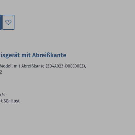
Zum
Merkzettel
hinzufügen
sisgerät mit Abreißkante
 Modell mit Abreißkante (ZD4A023-D0EE00EZ),
Z
m/s
, USB-Host