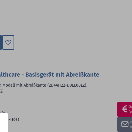
Zum
Merkzettel
hinzufügen
lthcare - Basisgerät mit Abreißkante
r, Modell mit Abreißkante (ZD4AH22-D0EE00EZ),
EZ
G
B
m/s
, USB-Host
J
i