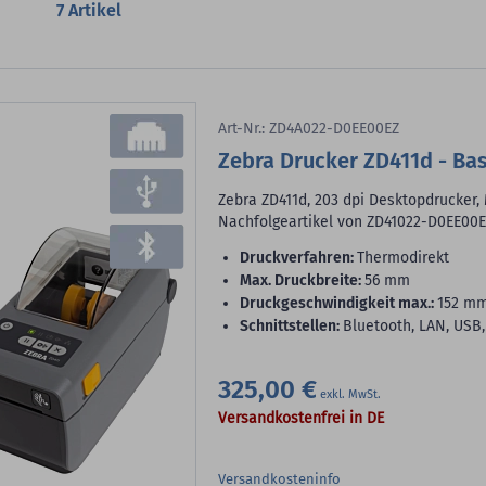
7
Artikel
Art-Nr.: ZD4A022-D0EE00EZ
Zebra Drucker ZD411d - Ba
Zebra ZD411d, 203 dpi Desktopdrucker,
Nachfolgeartikel von ZD41022-D0EE00E
Druckverfahren:
Thermodirekt
max. Druckbreite:
56 mm
Druckgeschwindigkeit max.:
152 m
Schnittstellen:
Bluetooth, LAN, USB
325,00 €
Versandkostenfrei in DE
Versandkosteninfo