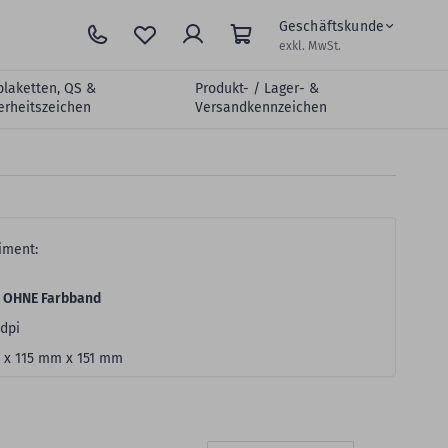
Geschäftskunde
exkl. MwSt.
plaketten, QS &
Produkt- / Lager- &
erheitszeichen
Versandkennzeichen
iment:
 OHNE Farbband
dpi
 x 115 mm x 151 mm
Absteigen