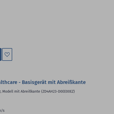
Zum
Merkzettel
hinzufügen
lthcare - Basisgerät mit Abreißkante
r, Modell mit Abreißkante (ZD4AH23-D0EE00EZ)
m/s