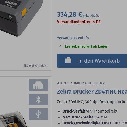
334,28 €
Versandkostenfrei in DE
Versandkosteninfo
Lieferbar sofort ab Lager
In den Warenkorb
Bild erstellt mit KI
Art-Nr.: ZD4AH23-D0EE00EZ
Zebra Drucker ZD411HC Hea
Zebra ZD411HC, 300 dpi Desktopdrucke
Druckverfahren:
Thermodirekt
max. Druckbreite:
54 mm
Druckgeschwindigkeit max.:
102 m