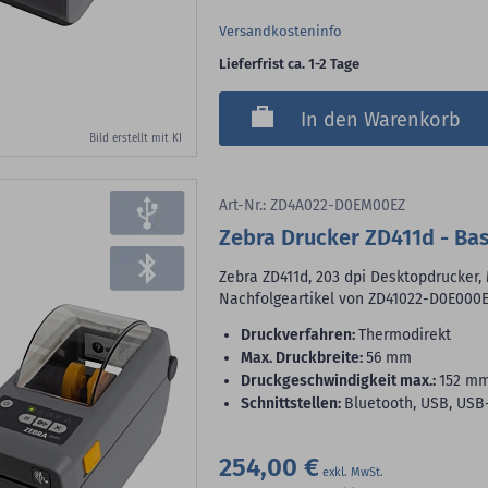
Versandkosteninfo
Lieferfrist ca. 1-2 Tage
In den Warenkorb
Bild erstellt mit KI
Art-Nr.: ZD4A022-D0EM00EZ
Zebra Drucker ZD411d - Ba
Zebra ZD411d, 203 dpi Desktopdrucker
Nachfolgeartikel von ZD41022-D0E000
Druckverfahren:
Thermodirekt
max. Druckbreite:
56 mm
Druckgeschwindigkeit max.:
152 m
Schnittstellen:
Bluetooth, USB, USB
254,00 €