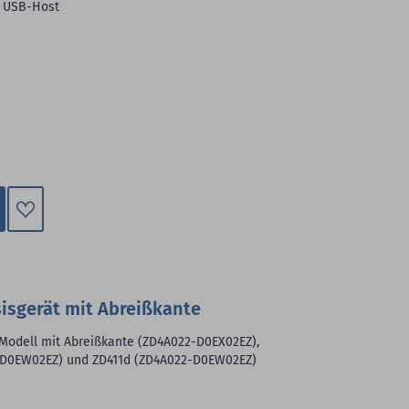
, USB-Host
Zum
Merkzettel
hinzufügen
sisgerät mit Abreißkante
 Modell mit Abreißkante (ZD4A022-D0EX02EZ),
2-D0EW02EZ) und ZD411d (ZD4A022-D0EW02EZ)