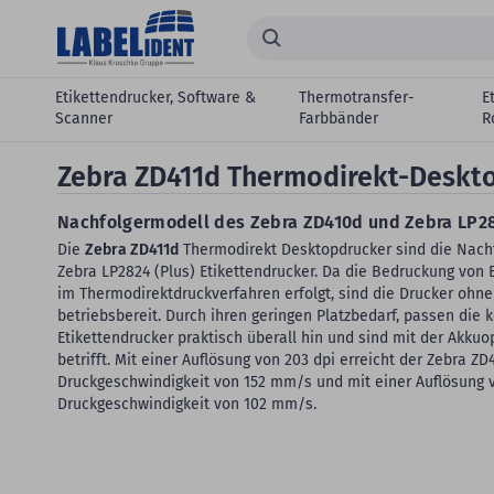
Zum Hauptinhalt springen
Suchen...
Etikettendrucker, Software &
Thermotransfer-
E
Scanner
Farbbänder
R
Zebra ZD411d Thermodirekt-Deskt
Nachfolgermodell des Zebra ZD410d und Zebra LP28
Die
Zebra ZD411d
Thermodirekt Desktopdrucker sind die Nachf
Zebra LP2824 (Plus) Etikettendrucker. Da die Bedruckung von E
im Thermodirektdruckverfahren erfolgt, sind die Drucker ohn
betriebsbereit. Durch ihren geringen Platzbedarf, passen die
Etikettendrucker praktisch überall hin und sind mit der Akkuop
betrifft. Mit einer Auflösung von 203 dpi erreicht der Zebra Z
Druckgeschwindigkeit von 152 mm/s und mit einer Auflösung 
Druckgeschwindigkeit von 102 mm/s.