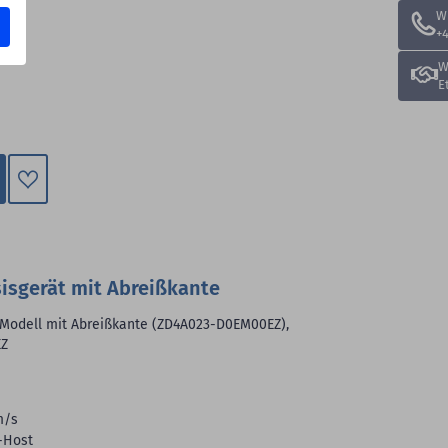
W
+4
W
E
Zum
Merkzettel
hinzufügen
sisgerät mit Abreißkante
, Modell mit Abreißkante (ZD4A023-D0EM00EZ),
EZ
m/s
-Host