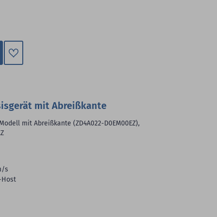
Zum
Merkzettel
hinzufügen
sisgerät mit Abreißkante
, Modell mit Abreißkante (ZD4A022-D0EM00EZ),
EZ
m/s
-Host