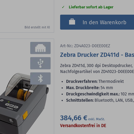
Lieferbar sofort ab Lager
In den Warenkorb
Bild erstellt mit KI
Art-Nr.: ZD4A023-D0EE00EZ
Zebra Drucker ZD411d - Ba
Zebra ZD411d, 300 dpi Desktopdrucker,
Nachfolgeartikel von ZD41023-D0EE00E
Druckverfahren:
Thermodirekt
max. Druckbreite:
54 mm
Druckgeschwindigkeit max.:
102 m
Schnittstellen:
Bluetooth, LAN, USB
384,66 €
Versandkostenfrei in DE