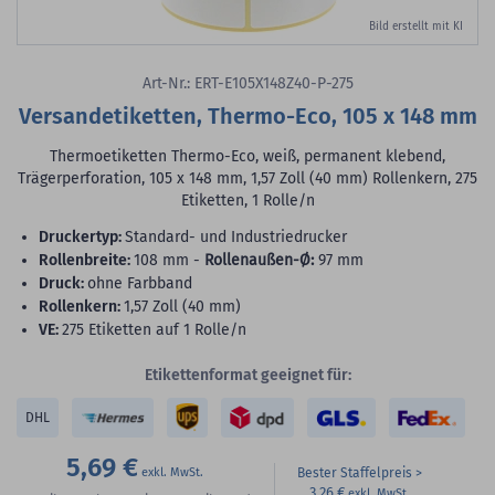
Bild erstellt mit KI
Art-Nr.: ERT-E105X148Z40-P-275
Versandetiketten, Thermo-Eco, 105 x 148 mm
Thermoetiketten Thermo-Eco, weiß, permanent klebend,
Trägerperforation, 105 x 148 mm, 1,57 Zoll (40 mm) Rollenkern, 275
Etiketten, 1 Rolle/n
Druckertyp:
Standard- und Industriedrucker
Rollenbreite:
108 mm -
Rollenaußen-Ø:
97 mm
Druck:
ohne Farbband
Rollenkern:
1,57 Zoll (40 mm)
VE:
275 Etiketten auf 1 Rolle/n
Etikettenformat geeignet für:
DHL
5,69 €
Bester Staffelpreis
3,26 €