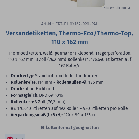
Bild erstellt mit KI
Art-Nr.: ERT-E110X162-920-PAL
Versandetiketten, Thermo-Eco/Thermo-Top,
110 x 162 mm
Thermoetiketten, weiß, permanent klebend, Trägerperforation,
110 x 162 mm, 3 Zoll (76,2 mm) Rollenkern, 176.640 Etiketten auf
192 Rolle/n
Druckertyp:
Standard- und Industriedrucker
Rollenbreite:
114 mm -
Rollenaußen-Ø:
185 mm
Druck:
ohne Farbband
Formatgleich:
DPD 6911016
Rollenkern:
3 Zoll (76,2 mm)
VE:
176.640 Etiketten auf 192 Rollen - 920 Etiketten pro Rolle
Verpackungsmaß (LxBxH):
120 x 80 x 123 cm
Etikettenformat geeignet für: