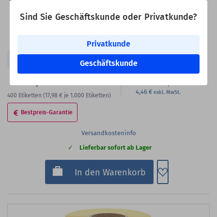
Formatgleich:
DHL 910-300-610 Common Label
Rollenkern:
1,57 Zoll (40 mm)
Sind Sie Geschäftskunde oder Privatkunde?
VE:
400 Etiketten auf 1 Rolle/n
Etikettenformat geeignet für:
Privatkunde
DHL
Geschäftskunde
7,19 €
Bester Staffelpreis
4,46 €
400
Etiketten
(17,98 €
je 1.000 Etiketten)
Bestpreis-Garantie
Versandkosteninfo
Lieferbar sofort ab Lager
Zum Merkzette
In den Warenkorb