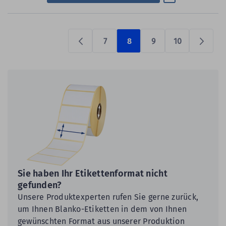
7
8
9
10
Previous
Prüfen
Sie haben Ihr Etikettenformat nicht
gefunden?
Unsere Produktexperten rufen Sie gerne zurück,
um Ihnen Blanko-Etiketten in dem von Ihnen
gewünschten Format aus unserer Produktion