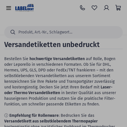
Zum
Hauptinhalt
Alle
springen
Kategorien
Suchen...
Versandetiketten unbedruckt
Bestellen Sie
hochwertige Versandetiketten
auf Rolle, Bogen
oder Leporello in verschiedenen Formaten. Ob Sie für DHL,
Hermes, UPS, GLS, DPD oder FedEx/TNT frankieren – mit den
selbstklebenden Versandetiketten aus unserem Sortiment
kennzeichnen Sie Ihre Pakete und Transportgüter zuverlässig
und kostengünstig. Decken Sie jetzt Ihren Bedarf mit
Laser-
oder Thermo Versandetiketten
in bester Qualität aus unserer
hauseigenen Produktion und nutzen Sie die praktische Filter-
Funktion, um schneller passende Etiketten zu finden.
ⓘ
Empfehlung für Rollenware
: Bedrucken Sie das
Versandetikett aus selbstklebendem Thermopapier
kostengünstig ohne zusätzliches Farbband im Thermodrucker.