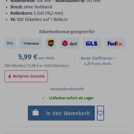
Rollenbreite:
108 mm -
Rollenaußen-Ø:
143 mm
Druck:
ohne Farbband
Rollenkern:
3 Zoll (76,2 mm)
VE:
500 Etiketten auf 1 Rolle/n
Etikettenformat geeignet für:
DHL
5,99 €
Bester Staffelpreis
4,35 €
500
Etiketten
(11,98 €
je 1.000 Etiketten)
Bestpreis-Garantie
Versandkosteninfo
Lieferbar sofort ab Lager
Zum Merkzette
In den Warenkorb