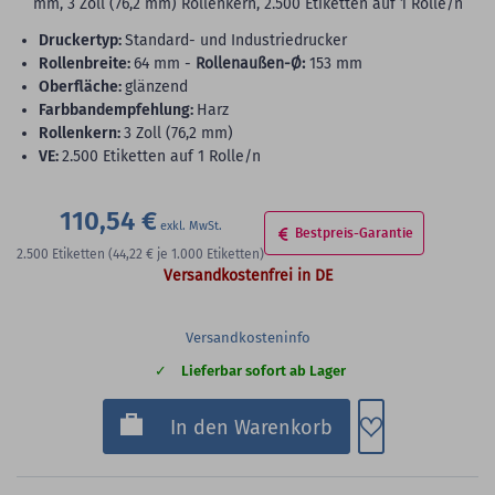
mm, 3 Zoll (76,2 mm) Rollenkern, 2.500 Etiketten auf 1 Rolle/n
Druckertyp:
Standard- und Industriedrucker
Rollenbreite:
64 mm -
Rollenaußen-Ø:
153 mm
Oberfläche:
glänzend
Farbbandempfehlung:
Harz
Rollenkern:
3 Zoll (76,2 mm)
VE:
2.500 Etiketten auf 1 Rolle/n
110,54 €
Bestpreis-Garantie
2.500
Etiketten
(44,22 €
je 1.000 Etiketten)
Versandkostenfrei in DE
Versandkosteninfo
Lieferbar sofort ab Lager
Zum Merkzette
In den Warenkorb