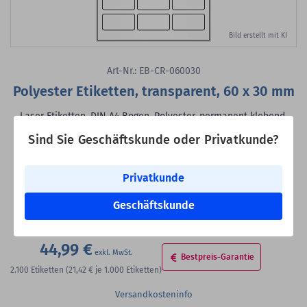
Bild erstellt mit KI
Art-Nr.: EB-CR-060030
Polyester Etiketten, transparent, 60 x 30 mm
Laser Etiketten, DIN A4 Bogen, Polyester, permanent klebend,
matt, transparent, beschichtet, 60 x 30 mm, 100 Blatt, 2.100
Sind Sie Geschäftskunde oder Privatkunde?
Etiketten
Klebstoff:
permanent klebend
Privatkunde
Oberfläche:
matt
Produkthinweis:
mit umlaufendem Sicherheitsrand
Geschäftskunde
VE:
2.100 Etiketten auf 100 Blatt
44,99 €
Bestpreis-Garantie
2.100
Etiketten
(21,42 €
je 1.000 Etiketten)
Versandkosteninfo