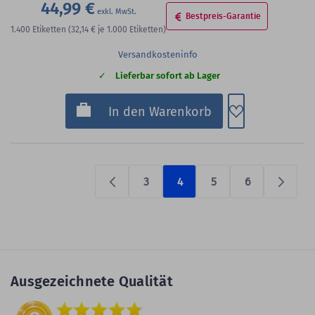
44,99 €
Bestpreis-Garantie
1.400
Etiketten
(32,14 €
je 1.000 Etiketten)
Versandkosteninfo
Lieferbar sofort ab Lager
Zum Merkzette
In den Warenkorb
3
4
5
6
Previous
Prüfen
Ausgezeichnete Qualität