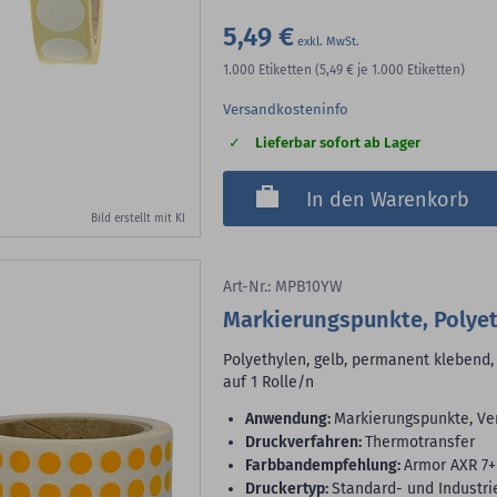
5,49 €
1.000
Etiketten
(5,49 €
je 1.000 Etiketten)
Versandkosteninfo
Lieferbar sofort ab Lager
In den Warenkorb
Bild erstellt mit KI
Art-Nr.: MPB10YW
Markierungspunkte, Polye
Polyethylen, gelb, permanent klebend,
auf 1 Rolle/n
Anwendung:
Markierungspunkte, Ve
Druckverfahren:
Thermotransfer
Farbbandempfehlung:
Armor AXR 7+
Druckertyp:
Standard- und Industri