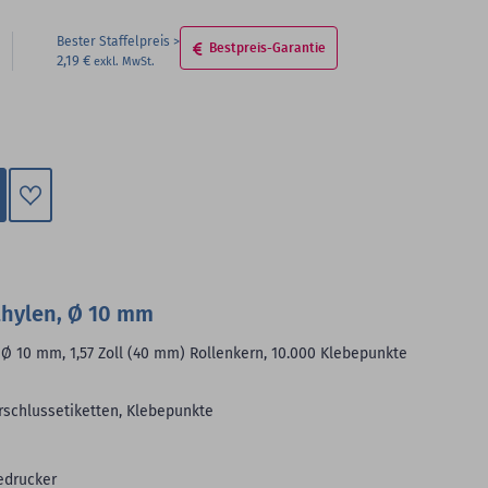
Bester Staffelpreis
Bestpreis-Garantie
2,19 €
Zum
Merkzettel
hinzufügen
thylen, Ø 10 mm
 Ø 10 mm, 1,57 Zoll (40 mm) Rollenkern, 10.000 Klebepunkte
rschlussetiketten, Klebepunkte
edrucker