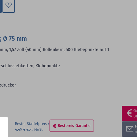
Zum
Merkzettel
hinzufügen
, Ø 75 mm
mm, 1,57 Zoll (40 mm) Rollenkern, 500 Klebepunkte auf 1
rschlussetiketten, Klebepunkte
edrucker
G
B
Bester Staffelpreis
Bestpreis-Garantie
J
4,49 €
i