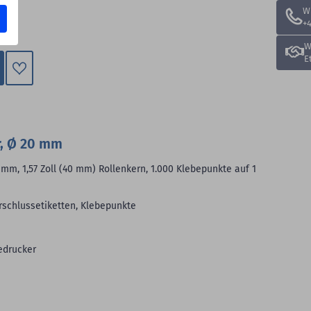
W
+4
W
E
Zum
Merkzettel
hinzufügen
r, Ø 20 mm
mm, 1,57 Zoll (40 mm) Rollenkern, 1.000 Klebepunkte auf 1
rschlussetiketten, Klebepunkte
edrucker