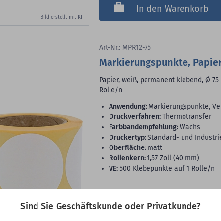
In den Warenkorb
Bild erstellt mit KI
Art-Nr.: MPR12-75
Markierungspunkte, Papier
Papier, weiß, permanent klebend, Ø 75 
Rolle/n
Anwendung:
Markierungspunkte, Ve
Druckverfahren:
Thermotransfer
Farbbandempfehlung:
Wachs
Druckertyp:
Standard- und Industri
Oberfläche:
matt
Rollenkern:
1,57 Zoll (40 mm)
VE:
500 Klebepunkte auf 1 Rolle/n
7,99 €
Sind Sie Geschäftskunde oder Privatkunde?
500
Etiketten
(15,98 €
je 1.000 Etiketten)