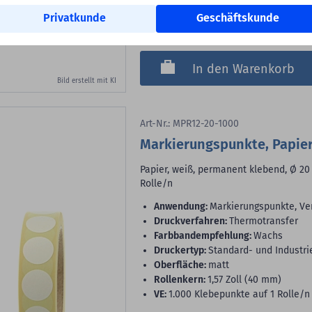
Versandkosteninfo
Privatkunde
Geschäftskunde
Lieferbar sofort ab Lager
In den Warenkorb
Bild erstellt mit KI
Art-Nr.: MPR12-20-1000
Markierungspunkte, Papie
Papier, weiß, permanent klebend, Ø 20 
Rolle/n
Anwendung:
Markierungspunkte, Ve
Druckverfahren:
Thermotransfer
Farbbandempfehlung:
Wachs
Druckertyp:
Standard- und Industri
Oberfläche:
matt
Rollenkern:
1,57 Zoll (40 mm)
VE:
1.000 Klebepunkte auf 1 Rolle/n