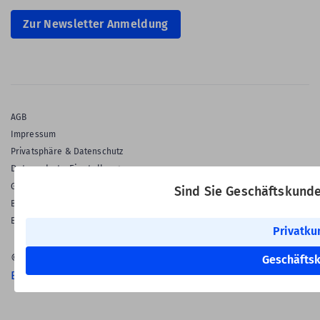
Zur Newsletter Anmeldung
AGB
Impressum
Privatsphäre & Datenschutz
Datenschutz-Einstellungen
Gewährleistung
Sind Sie Geschäftskund
Barrierefreiheitserklärung
English Language
Privatku
© 2026 Labelident GmbH
Geschäfts
Ein Unternehmen der Klaus Kroschke Gruppe