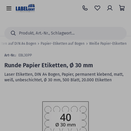
Zum
Hauptinhalt
Alle
springen
Kategorien
Suchen...
etten auf DIN A4 Bogen
Papier-Etiketten auf Bogen
Weiße Papier-Etiketten
Art-Nr.:
EBL30PP
Runde Papier Etiketten, Ø 30 mm
Laser Etiketten, DIN A4 Bogen, Papier, permanent klebend, matt,
weiß, unbeschichtet, Ø 30 mm, 500 Blatt, 20.000 Etiketten
Zum
Skip
Ende
to
der
the
Bildergalerie
beginning
springen
of
the
images
gallery