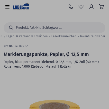
Zum
Hauptinhalt
Alle
springen
Kategorien
Suchen...
kt- / Lager- & Versandkennzeichen
Lagerkennzeichen
Inventuraufkleber
Art-Nr.:
MPR04-12
Markierungspunkte, Papier, Ø 12,5 mm
Papier, blau, permanent klebend, Ø 12,5 mm, 1,57 Zoll (40 mm)
Rollenkern, 1.000 Klebepunkte auf 1 Rolle/n
Zum
Skip
Ende
to
der
the
Bildergalerie
beginning
springen
of
the
images
gallery