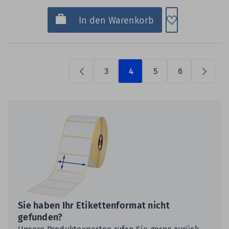
Zum Merkzette
In den Warenkorb
3
4
5
6
Previous
Prüfen
Sie haben Ihr Etikettenformat nicht
gefunden?