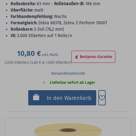
Rollenbreite:
83 mm -
Rollenaußen-Ø:
186 mm
Oberfläche:
matt
Farbbandempfehlung:
Wachs
Formatgleich:
Zebra 86378, Zebra Z-Perform 1000T
Rollenkern:
3 Zoll (76,2 mm)
VE:
3.000 Etiketten auf 1 Rolle/n
10,80 €
Bestpreis-Garantie
3.000
Etiketten
(3,60 €
je 1.000 Etiketten)
Versandkosteninfo
Lieferbar sofort ab Lager
Zum Merkzette
In den Warenkorb