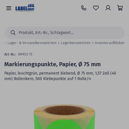
Zum
Hauptinhalt
Alle
springen
Kategorien
Suchen...
kt- / Lager- & Versandkennzeichen
Lagerkennzeichen
Inventuraufkleber
Art-Nr.:
MPR13-75
Markierungspunkte, Papier, Ø 75 mm
Papier, leuchtgrün, permanent klebend, Ø 75 mm, 1,57 Zoll (40
mm) Rollenkern, 500 Klebepunkte auf 1 Rolle/n
Zum
Skip
Ende
to
der
the
Bildergalerie
beginning
springen
of
the
images
gallery