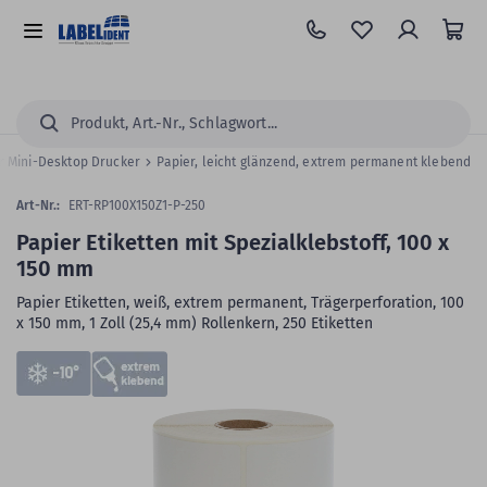
Zum
Hauptinhalt
Alle
springen
Kategorien
Suchen...
ür Mini-Desktop Drucker
Papier, leicht glänzend, extrem permanent klebend
Art-Nr.:
ERT-RP100X150Z1-P-250
Papier Etiketten mit Spezialklebstoff, 100 x
150 mm
Papier Etiketten, weiß, extrem permanent, Trägerperforation, 100
x 150 mm, 1 Zoll (25,4 mm) Rollenkern, 250 Etiketten
Zum
Skip
Ende
to
der
the
Bildergalerie
beginning
springen
of
the
images