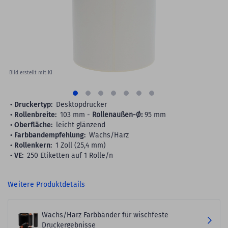
gallery
Bild erstellt mit KI
Druckertyp:
Desktopdrucker
Rollenbreite:
103 mm -
Rollenaußen-Ø:
95 mm
Oberfläche:
leicht glänzend
Farbbandempfehlung:
Wachs/Harz
Rollenkern:
1 Zoll (25,4 mm)
VE:
250 Etiketten auf 1 Rolle/n
Weitere Produktdetails
Wachs/Harz Farbbänder für wischfeste
Druckergebnisse