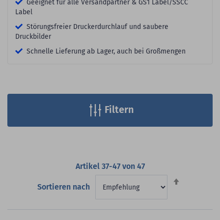
Geeignet für alle Versandpartner & GS1 Label/SSCC
Label
Störungsfreier Druckerdurchlauf und saubere
Druckbilder
Schnelle Lieferung ab Lager, auch bei Großmengen
Filtern
Artikel
37
-
47
von
47
Absteigend
Sortieren nach
sortieren