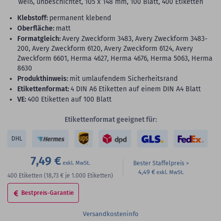
weiß, unbeschichtet, 105 x 148 mm, 100 Blatt, 400 Etiketten
Klebstoff:
permanent klebend
Oberfläche:
matt
Formatgleich:
Avery Zweckform 3483, Avery Zweckform 3483-
200, Avery Zweckform 6120, Avery Zweckform 6124, Avery
Zweckform 6601, Herma 4627, Herma 4676, Herma 5063, Herma
8630
Produkthinweis:
mit umlaufendem Sicherheitsrand
Etikettenformat:
4 DIN A6 Etiketten auf einem DIN A4 Blatt
VE:
400 Etiketten auf 100 Blatt
Etikettenformat geeignet für:
DHL
7,49 €
Bester Staffelpreis
4,49 €
400
Etiketten
(18,73 €
je 1.000 Etiketten)
Bestpreis-Garantie
Versandkosteninfo