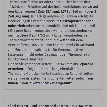
Thermotransferdrucker oder Laserdrucker bedruckbar.
105x148 mm Etiketten auf der Rolle konfektionieren wir auf
den Rollenkernen
1 Zoll (25,4 mm), 1,57 Zoll (40 mm) oder 3
Zoll (76,2 mm)
. Je nach gewähltem Rollenkern erfolgt die
Bedruckung der Versandlabels
im Desktopdrucker oder
Industriedrucker
. Desktopmodelle sind mit kleinen 1 Zoll
(25,4 mm) Rollen kompatibel, während Industriedrucker
auch größere 3 Zoll (76,2 mm) Rollen verarbeiten. Bei
Thermotransfermaterialien für Etiketten mit dem
Versandformat 105 x 148 mm kommt dabei ein Farbband
zum Einsatz – ein solches ist für thermosensitive
Materialien nicht nötig. Das macht den Thermodirekt-
Druckprozess günstiger.
Haben Sie Versandetiketten 105 x 148 mm
als Leporello
erworben
, erfolgt die Bedruckung ebenfalls im
Thermodirektdrucker. Im Unterschied zu Rollenetiketten
werden die gefalzten Thermodirektetiketten jedoch
von
hinten in den Etikettendrucker eingeführt
.
Sind Bogen- und Thermoetiketten 105 x 148 mm