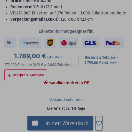
Druck:
ohne Farbband
Rollenkern:
3 Zoll (76,2 mm)
VE:
270.000 Etiketten auf 270 Rollen - 1.000 Etiketten pro Rolle
Verpackungsmaß (LxBxH):
120 x 80 x 123 cm
Etikettenformat geeignet für:
DHL
1.789,00 €
Bester Staffelpreis
1.759,00 €
270.000
Etiketten
(6,63 €
je 1.000 Etiketten)
Bestpreis-Garantie
Versandkostenfrei in DE
Versandkosteninfo
Lieferfrist ca. 1-2 Tage
Zum Merkzette
In den Warenkorb