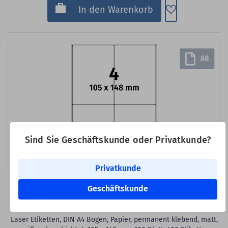
Zum Merkzette
In den Warenkorb
Sind Sie Geschäftskunde oder Privatkunde?
Bild erstellt mit KI
Privatkunde
Art-Nr.: EB-PP105X148
Geschäftskunde
Versandetiketten, 105 x 148 mm
Laser Etiketten, DIN A4 Bogen, Papier, permanent klebend, matt,