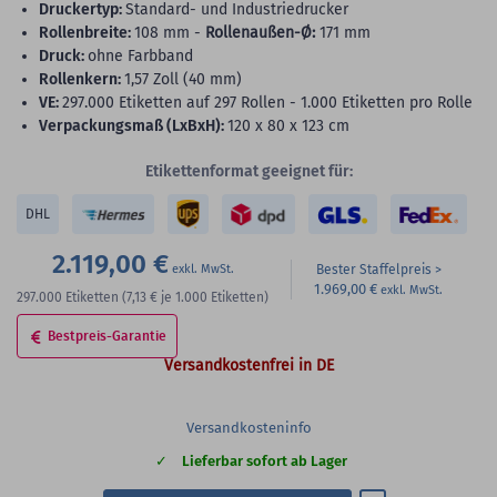
Druckertyp:
Standard- und Industriedrucker
Rollenbreite:
108 mm -
Rollenaußen-Ø:
171 mm
Druck:
ohne Farbband
Rollenkern:
1,57 Zoll (40 mm)
VE:
297.000 Etiketten auf 297 Rollen - 1.000 Etiketten pro Rolle
Verpackungsmaß (LxBxH):
120 x 80 x 123 cm
Etikettenformat geeignet für:
DHL
2.119,00 €
Bester Staffelpreis
1.969,00 €
297.000
Etiketten
(7,13 €
je 1.000 Etiketten)
Bestpreis-Garantie
Versandkostenfrei in DE
Versandkosteninfo
Lieferbar sofort ab Lager