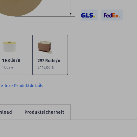
tikettenformat geeignet für:
DHL
enge:
297 Rolle/n
1 Rolle/n
297 Rolle/n
11,02 €
2.119,00 €
eitere Produktdetails
nload
Produktsicherheit