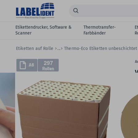
Zum Hauptinhalt springen
Suchen...
Etikettendrucker, Software &
Thermotransfer-
E
Scanner
Farbbänder
R
Etiketten auf Rolle
...
Thermo-Eco Etiketten unbeschichte
Zum
297
Skip
Ar
Ende
to
V
der
the
Bildergalerie
beginning
T
springen
of
Z
the
images
gallery