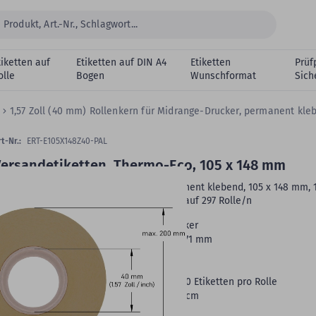
tiketten auf
Etiketten auf DIN A4
Etiketten
Prüf
olle
Bogen
Wunschformat
Sich
t
1,57 Zoll (40 mm) Rollenkern für Midrange-Drucker, permanent kle
t-Nr.:
ERT-E105X148Z40-PAL
ersandetiketten, Thermo-Eco, 105 x 148 mm
hermoetiketten Thermo-Eco, weiß, permanent klebend, 105 x 148 mm, 1
oll (40 mm) Rollenkern, 297.000 Etiketten auf 297 Rolle/n
Druckertyp:
Standard- und Industriedrucker
Rollenbreite:
108 mm -
Rollenaußen-Ø:
171 mm
Druck:
ohne Farbband
Rollenkern:
1,57 Zoll (40 mm)
VE:
297.000 Etiketten auf 297 Rollen - 1.000 Etiketten pro Rolle
Verpackungsmaß (LxBxH):
120 x 80 x 123 cm