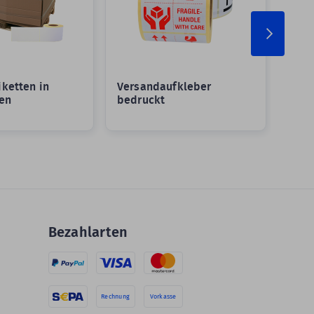
ketten in
Versandaufkleber
Vers
en
bedruckt
Groß
Bezahlarten
Rechnung
Vorkasse