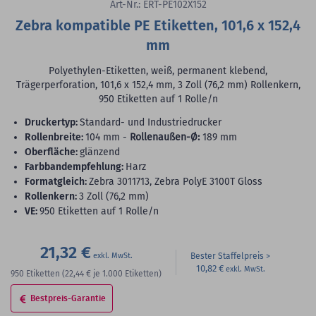
Art-Nr.: ERT-PE102X152
Zebra kompatible PE Etiketten, 101,6 x 152,4
mm
Polyethylen-Etiketten, weiß, permanent klebend,
Trägerperforation, 101,6 x 152,4 mm, 3 Zoll (76,2 mm) Rollenkern,
950 Etiketten auf 1 Rolle/n
Druckertyp:
Standard- und Industriedrucker
Rollenbreite:
104 mm -
Rollenaußen-Ø:
189 mm
Oberfläche:
glänzend
Farbbandempfehlung:
Harz
Formatgleich:
Zebra 3011713, Zebra PolyE 3100T Gloss
Rollenkern:
3 Zoll (76,2 mm)
VE:
950 Etiketten auf 1 Rolle/n
21,32 €
Bester Staffelpreis
10,82 €
950
Etiketten
(22,44 €
je 1.000 Etiketten)
Bestpreis-Garantie