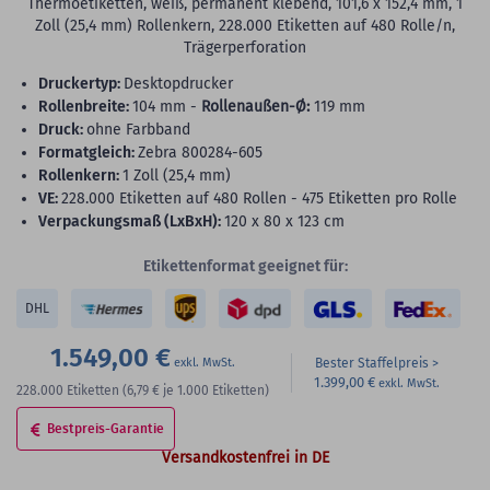
Thermoetiketten, weiß, permanent klebend, 101,6 x 152,4 mm, 1
Zoll (25,4 mm) Rollenkern, 228.000 Etiketten auf 480 Rolle/n,
Trägerperforation
Druckertyp:
Desktopdrucker
Rollenbreite:
104 mm -
Rollenaußen-Ø:
119 mm
Druck:
ohne Farbband
Formatgleich:
Zebra 800284-605
Rollenkern:
1 Zoll (25,4 mm)
VE:
228.000 Etiketten auf 480 Rollen - 475 Etiketten pro Rolle
Verpackungsmaß (LxBxH):
120 x 80 x 123 cm
Etikettenformat geeignet für:
DHL
1.549,00 €
Bester Staffelpreis
1.399,00 €
228.000
Etiketten
(6,79 €
je 1.000 Etiketten)
Bestpreis-Garantie
Versandkostenfrei in DE