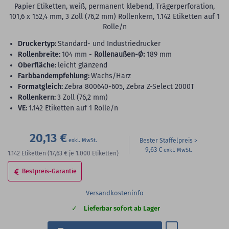
Papier Etiketten, weiß, permanent klebend, Trägerperforation,
101,6 x 152,4 mm, 3 Zoll (76,2 mm) Rollenkern, 1.142 Etiketten auf 1
Rolle/n
Druckertyp:
Standard- und Industriedrucker
Rollenbreite:
104 mm -
Rollenaußen-Ø:
189 mm
Oberfläche:
leicht glänzend
Farbbandempfehlung:
Wachs/Harz
Formatgleich:
Zebra 800640-605, Zebra Z-Select 2000T
Rollenkern:
3 Zoll (76,2 mm)
VE:
1.142 Etiketten auf 1 Rolle/n
20,13 €
Bester Staffelpreis
9,63 €
1.142
Etiketten
(17,63 €
je 1.000 Etiketten)
Bestpreis-Garantie
Versandkosteninfo
Lieferbar sofort ab Lager