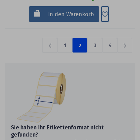
Zum Merkzette
In den Warenkorb
1
2
3
4
Previous
Prüfen
Sie haben Ihr Etikettenformat nicht
gefunden?