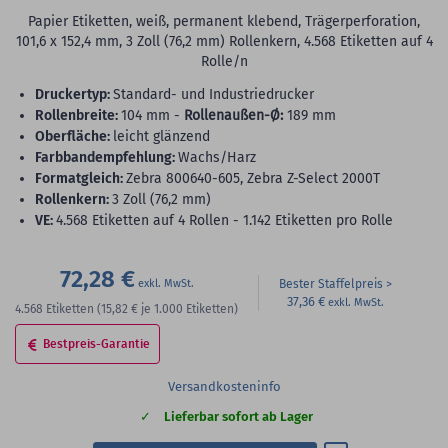
Papier Etiketten, weiß, permanent klebend, Trägerperforation,
101,6 x 152,4 mm, 3 Zoll (76,2 mm) Rollenkern, 4.568 Etiketten auf 4
Rolle/n
Druckertyp:
Standard- und Industriedrucker
Rollenbreite:
104 mm -
Rollenaußen-Ø:
189 mm
Oberfläche:
leicht glänzend
Farbbandempfehlung:
Wachs/Harz
Formatgleich:
Zebra 800640-605, Zebra Z-Select 2000T
Rollenkern:
3 Zoll (76,2 mm)
VE:
4.568 Etiketten auf 4 Rollen - 1.142 Etiketten pro Rolle
72,28 €
Bester Staffelpreis
37,36 €
4.568
Etiketten
(15,82 €
je 1.000 Etiketten)
Bestpreis-Garantie
Versandkosteninfo
Lieferbar sofort ab Lager