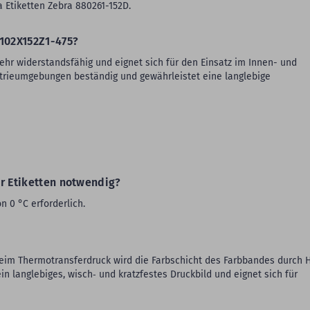
a Etiketten Zebra 880261-152D.
A102X152Z1-475?
sehr widerstandsfähig und eignet sich für den Einsatz im Innen- und
strieumgebungen beständig und gewährleistet eine langlebige
r Etiketten notwendig?
n 0 °C erforderlich.
eim Thermotransferdruck wird die Farbschicht des Farbbandes durch H
in langlebiges, wisch‑ und kratzfestes Druckbild und eignet sich für