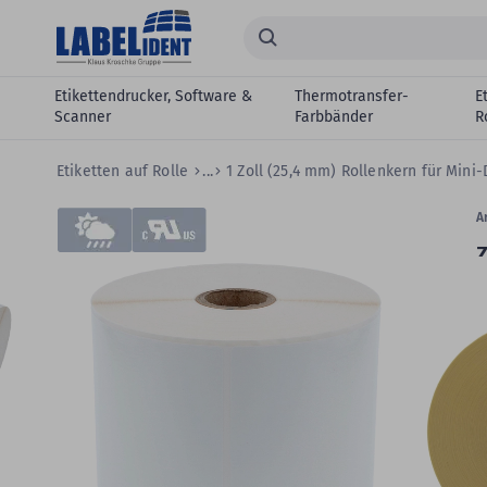
Zum Hauptinhalt springen
Suchen...
Etikettendrucker, Software &
Thermotransfer-
E
Scanner
Farbbänder
R
Etiketten auf Rolle
...
1 Zoll (25,4 mm) Rollenkern für Min
Zum
Skip
Ar
Ende
to
Z
der
the
Bildergalerie
beginning
P
springen
of
m
the
images
gallery