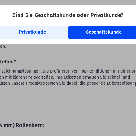
Sind Sie Geschäftskunde oder Privatkunde?
Wir empfehlen für die Bedruckung ein Harz Farbband.
-A102X152Z1-475 geeignet?
Privatkunde
Geschäftskunde
gnet, die einen Rollenkern-Ø von 1 Zoll (25,4 mm) und einen
en.
tellen?
ennzeichnungslösungen. Sie profitieren von Top-Konditionen mit einer s
mit klaren Preisvorteilen. Ihre Etiketten erhalten Sie schnell und
ützen unsere Produktexperten Sie dabei, die passende Etikettenlösung
,4 mm) Rollenkern: