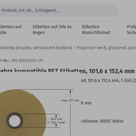
tiketten auf
Etiketten auf DIN A4
Etiketten
Prüf
olle
Bogen
Wunschformat
Sich
i-Desktop Drucker, permanent klebend
Polyester weiß, glänzend, pe
t-Nr.:
ERT-A102X152Z1-475
ebra kompatible PET Etiketten, 101,6 x 152,4 mm
olyester-Etiketten, weiß, permanent klebend, 101,6 x 152,4 mm, 1 Zoll (2
m) Rollenkern, 475 Etiketten auf 1 Rolle/n
Druckertyp:
Desktopdrucker
Rollenbreite:
104 mm -
Rollenaußen-Ø:
118 mm
Oberfläche:
glänzend
Farbbandempfehlung:
Harz
Formatgleich:
Zebra 880261-152D, Zebra Z-Ultimate 3000T White
Rollenkern:
1 Zoll (25,4 mm)
VE:
475 Etiketten auf 1 Rolle/n