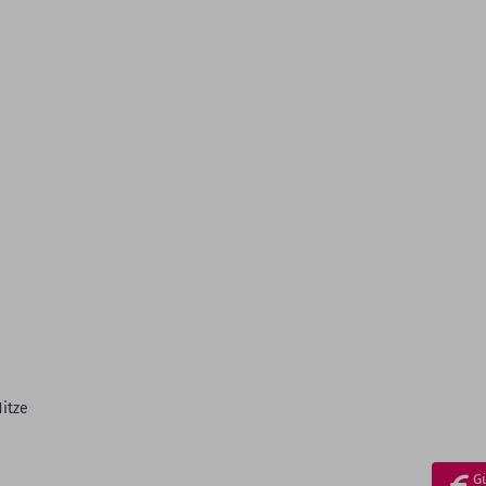
itze
G