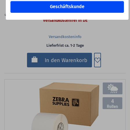
100,02 €
Geschäftskunde
4.568
Etiketten
(21,90 €
je 1.000 Etiketten)
Versandkostenfrei in DE
Versandkosteninfo
Lieferfrist ca. 1-2 Tage
Zum Merkzette
In den Warenkorb
4