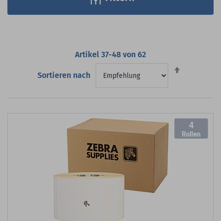
Artikel
37
-
48
von
62
Absteigend
Sortieren nach
sortieren
4