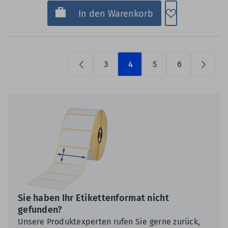
Zum Merkzette
In den Warenkorb
3
4
5
6
Previous
Prüfen
Sie haben Ihr Etikettenformat nicht
gefunden?
Unsere Produktexperten rufen Sie gerne zurück,